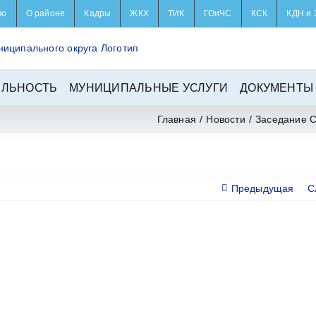
во
О районе
Кадры
ЖКХ
ТИК
ГОиЧС
КСК
КДН и 
ЕЛЬНОСТЬ
МУНИЦИПАЛЬНЫЕ УСЛУГИ
ДОКУМЕНТЫ
Главная
/
Новости
/
Заседание С
Предыдущая
С