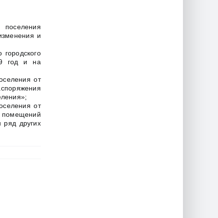
о поселения
изменения и
 городского
19 год и на
оселения от
споряжения
еления»;
оселения от
 помещений
 ряд других