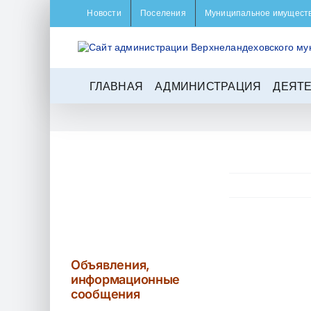
Skip
Новости
Поселения
Муниципальное имущест
to
content
ГЛАВНАЯ
АДМИНИСТРАЦИЯ
ДЕЯТ
View
Larger
Объявления,
Image
информационные
сообщения