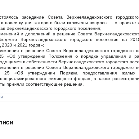
тоялось заседание Совета Верхнеландеховского городског
, в повестку дня которого были включены вопросы:
— о проекте 
тав Верхнеландеховского городского поселения;
менений и дополнений в решение Совета Верхнеландеховского
юджете Верхнеландеховского городского поселения на 20
 2020 и 2021 годов»;
менения в решение Совета Верхнеландеховского городского п
25 «Об утверждении Положения о порядке управления и ра
одящимся в собственности Верхнеландеховского городского пос
менения в решение Совета Верхнеландеховского городского п
 25 «Об утверждении Порядка предоставления жилых
специализированного жилищного фонда», а также рассмотрели
аты приняли соответствующие решения.
ти
писи