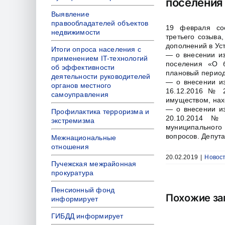
поселения
Выявление
правообладателей объектов
19 февраля сос
недвижимости
третьего созыва
дополнений в Ус
Итоги опроса населения с
— о внесении из
применением IT-технологий
поселения «О б
об эффективности
плановый период
деятельности руководителей
— о внесении из
органов местного
16.12.2016 № 
самоуправления
имуществом, нах
— о внесении из
Профилактика терроризма и
20.10.2014 №
экстремизма
муниципального 
вопросов. Депут
Межнациональные
отношения
20.02.2019
|
Новос
Пучежская межрайонная
прокуратура
Пенсионный фонд
Похожие за
информирует
ГИБДД информирует