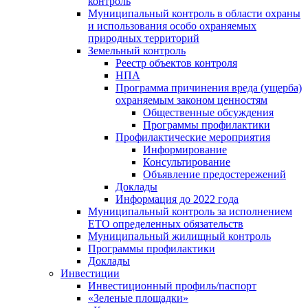
контроль
Муниципальный контроль в области охраны
и использования особо охраняемых
природных территорий
Земельный контроль
Реестр объектов контроля
НПА
Программа причинения вреда (ущерба)
охраняемым законом ценностям
Общественные обсуждения
Программы профилактики
Профилактические мероприятия
Информирование
Консультирование
Объявление предостережений
Доклады
Информация до 2022 года
Муниципальный контроль за исполнением
ЕТО определенных обязательств
Муниципальный жилищный контроль
Программы профилактики
Доклады
Инвестиции
Инвестиционный профиль/паспорт
«Зеленые площадки»