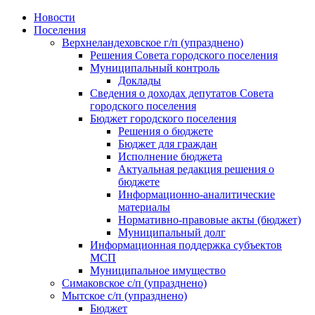
Skip
Новости
to
Поселения
content
Верхнеландеховское г/п (упразднено)
Решения Совета городского поселения
Муниципальный контроль
Доклады
Сведения о доходах депутатов Совета
городского поселения
Бюджет городского поселения
Решения о бюджете
Бюджет для граждан
Исполнение бюджета
Актуальная редакция решения о
бюджете
Информационно-аналитические
материалы
Нормативно-правовые акты (бюджет)
Муниципальный долг
Информационная поддержка субъектов
МСП
Муниципальное имущество
Симаковское с/п (упразднено)
Мытское с/п (упразднено)
Бюджет