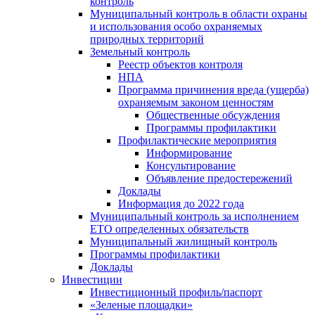
контроль
Муниципальный контроль в области охраны
и использования особо охраняемых
природных территорий
Земельный контроль
Реестр объектов контроля
НПА
Программа причинения вреда (ущерба)
охраняемым законом ценностям
Общественные обсуждения
Программы профилактики
Профилактические мероприятия
Информирование
Консультирование
Объявление предостережений
Доклады
Информация до 2022 года
Муниципальный контроль за исполнением
ЕТО определенных обязательств
Муниципальный жилищный контроль
Программы профилактики
Доклады
Инвестиции
Инвестиционный профиль/паспорт
«Зеленые площадки»