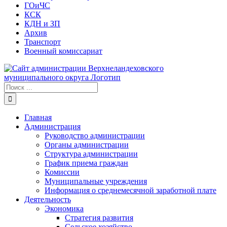
ГОиЧС
КСК
КДН и ЗП
Архив
Транспорт
Военный комиссариат
Результат
поиска:
Главная
Администрация
Руководство администрации
Органы администрации
Структура администрации
График приема граждан
Комиссии
Муниципальные учреждения
Информация о среднемесячной заработной плате
Деятельность
Экономика
Стратегия развития
Сельское хозяйство