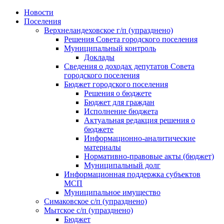
Skip
Новости
to
Поселения
content
Верхнеландеховское г/п (упразднено)
Решения Совета городского поселения
Муниципальный контроль
Доклады
Сведения о доходах депутатов Совета
городского поселения
Бюджет городского поселения
Решения о бюджете
Бюджет для граждан
Исполнение бюджета
Актуальная редакция решения о
бюджете
Информационно-аналитические
материалы
Нормативно-правовые акты (бюджет)
Муниципальный долг
Информационная поддержка субъектов
МСП
Муниципальное имущество
Симаковское с/п (упразднено)
Мытское с/п (упразднено)
Бюджет