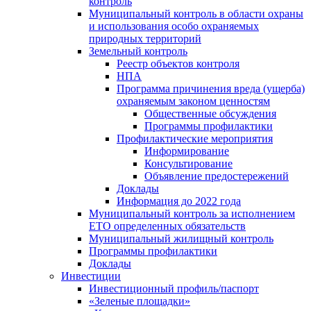
контроль
Муниципальный контроль в области охраны
и использования особо охраняемых
природных территорий
Земельный контроль
Реестр объектов контроля
НПА
Программа причинения вреда (ущерба)
охраняемым законом ценностям
Общественные обсуждения
Программы профилактики
Профилактические мероприятия
Информирование
Консультирование
Объявление предостережений
Доклады
Информация до 2022 года
Муниципальный контроль за исполнением
ЕТО определенных обязательств
Муниципальный жилищный контроль
Программы профилактики
Доклады
Инвестиции
Инвестиционный профиль/паспорт
«Зеленые площадки»