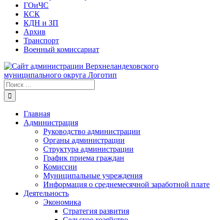
ГОиЧС
КСК
КДН и ЗП
Архив
Транспорт
Военный комиссариат
Результат
поиска:
Главная
Администрация
Руководство администрации
Органы администрации
Структура администрации
График приема граждан
Комиссии
Муниципальные учреждения
Информация о среднемесячной заработной плате
Деятельность
Экономика
Стратегия развития
Сельское хозяйство