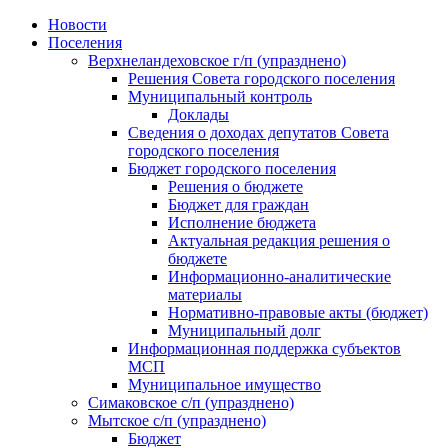
Skip
Новости
to
Поселения
content
Верхнеландеховское г/п (упразднено)
Решения Совета городского поселения
Муниципальный контроль
Доклады
Сведения о доходах депутатов Совета
городского поселения
Бюджет городского поселения
Решения о бюджете
Бюджет для граждан
Исполнение бюджета
Актуальная редакция решения о
бюджете
Информационно-аналитические
материалы
Нормативно-правовые акты (бюджет)
Муниципальный долг
Информационная поддержка субъектов
МСП
Муниципальное имущество
Симаковское с/п (упразднено)
Мытское с/п (упразднено)
Бюджет