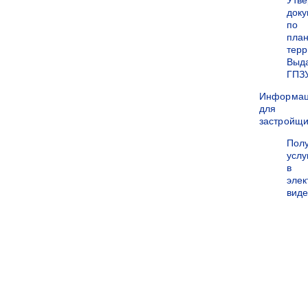
Утв
док
по
пла
терр
Выд
ГПЗ
Информа
для
застройщи
Пол
услу
в
эле
вид