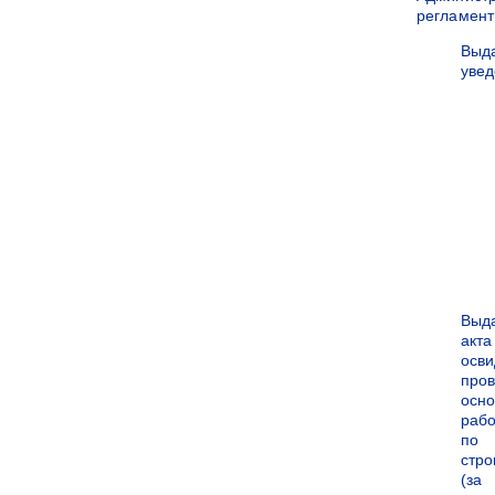
регламен
Выд
уве
Выд
акта
осви
про
осн
рабо
по
стро
(за