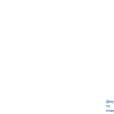
Док
по
пла