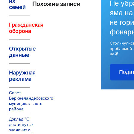
их
Не убр
Похожие записи
семей
яма на
не гори
Гражданская
оборона
фонар
Столкнулис
Открытые
проблемой 
ней!
данные
Подат
Наружная
реклама
Совет
Верхнеландеховского
муниципального
района
Доклад "О
достигнутых
значениях