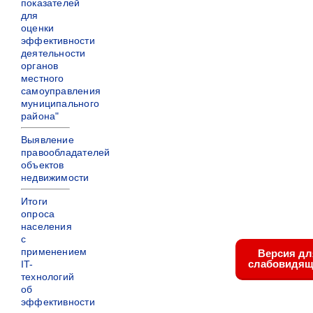
показателей
для
оценки
эффективности
деятельности
органов
местного
самоуправления
муниципального
района"
Выявление
правообладателей
объектов
недвижимости
Итоги
опроса
населения
с
применением
Версия дл
слабовидящ
IT-
технологий
об
эффективности