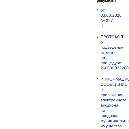
документы
от
03.08.2026
№ 287–
п
ПРОТОКОЛ
о
подведении
итогов
по
процедуре
260000022200
ИНФОРМАЦИ
СООБЩЕНИЕ
о
проведении
электронного
аукциона
по
продаже
муниципально
имущества