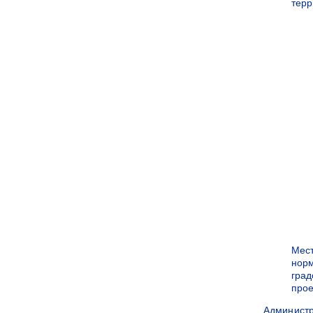
терр
Мес
нор
град
прое
Админист