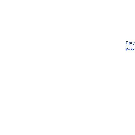
Пре
раз