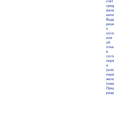
счет
сред
мате
капи
Выд
реш
о
согл
или
об
отка
в
согл
пер
и
(или
пере
жил
пом
Пре
раз