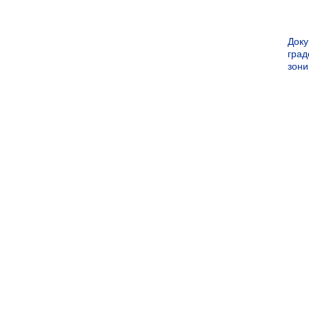
Док
град
зон