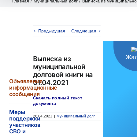
Главная
/
Муниципальный долг
/
Выписка из муниципальной
Предыдущая
Следующая
Жал
Выписка из
муниципальной
долговой книги на
Объявления,
01.04.2021
информационные
сообщения
Скачать полный текст
документа
Меры
26.04.2021
|
Муниципальный долг
поддержки
участников
СВО и