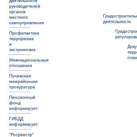
деятельности
руководителей
органов
Градостроитель
местного
деятельность
самоуправления
Градостро
Профилактика
регулиров
терроризма
и
Док
экстремизма
терр
пла
Межнациональные
отношения
Пучежская
межрайонная
прокуратура
Пенсионный
фонд
информирует
ГИБДД
информирует
"Росреестр"