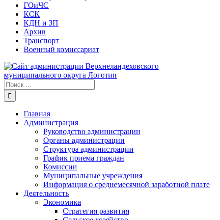
ГОиЧС
КСК
КДН и ЗП
Архив
Транспорт
Военный комиссариат
Результат
поиска:
Главная
Администрация
Руководство администрации
Органы администрации
Структура администрации
График приема граждан
Комиссии
Муниципальные учреждения
Информация о среднемесячной заработной плате
Деятельность
Экономика
Стратегия развития
Сельское хозяйство