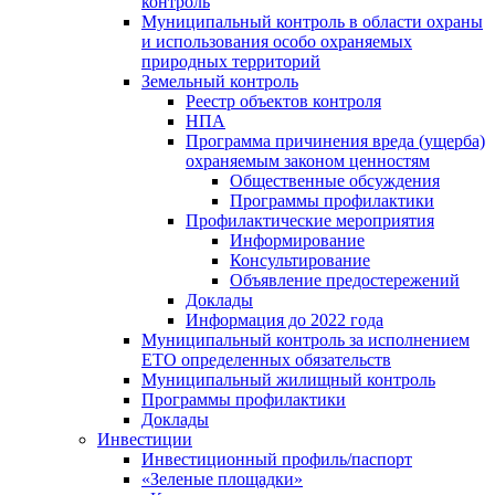
контроль
Муниципальный контроль в области охраны
и использования особо охраняемых
природных территорий
Земельный контроль
Реестр объектов контроля
НПА
Программа причинения вреда (ущерба)
охраняемым законом ценностям
Общественные обсуждения
Программы профилактики
Профилактические мероприятия
Информирование
Консультирование
Объявление предостережений
Доклады
Информация до 2022 года
Муниципальный контроль за исполнением
ЕТО определенных обязательств
Муниципальный жилищный контроль
Программы профилактики
Доклады
Инвестиции
Инвестиционный профиль/паспорт
«Зеленые площадки»