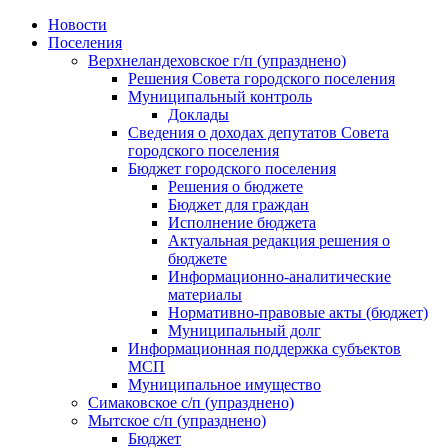
Skip
Новости
to
Поселения
content
Верхнеландеховское г/п (упразднено)
Решения Совета городского поселения
Муниципальный контроль
Доклады
Сведения о доходах депутатов Совета
городского поселения
Бюджет городского поселения
Решения о бюджете
Бюджет для граждан
Исполнение бюджета
Актуальная редакция решения о
бюджете
Информационно-аналитические
материалы
Нормативно-правовые акты (бюджет)
Муниципальный долг
Информационная поддержка субъектов
МСП
Муниципальное имущество
Симаковское с/п (упразднено)
Мытское с/п (упразднено)
Бюджет