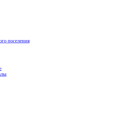
ого поселения
е
алы