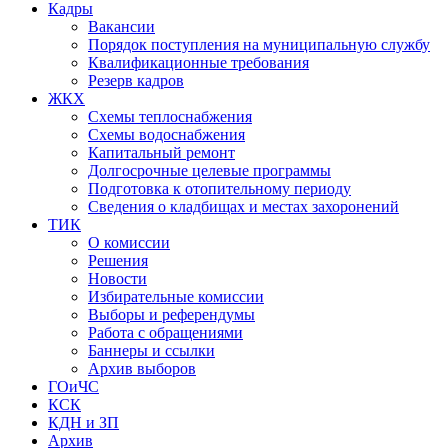
Кадры
Вакансии
Порядок поступления на муниципальную службу
Квалификационные требования
Резерв кадров
ЖКХ
Схемы теплоснабжения
Схемы водоснабжения
Капитальный ремонт
Долгосрочные целевые программы
Подготовка к отопительному периоду
Сведения о кладбищах и местах захоронений
ТИК
О комиссии
Решения
Новости
Избирательные комиссии
Выборы и референдумы
Работа с обращениями
Баннеры и ссылки
Архив выборов
ГОиЧС
КСК
КДН и ЗП
Архив