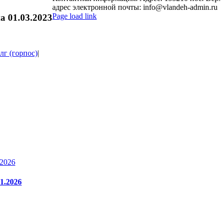
адрес электронной почты: info@vlandeh-admin.ru
Page load link
 01.03.2023
Go
to
Top
г (горпос)
|
.2026
1.2026