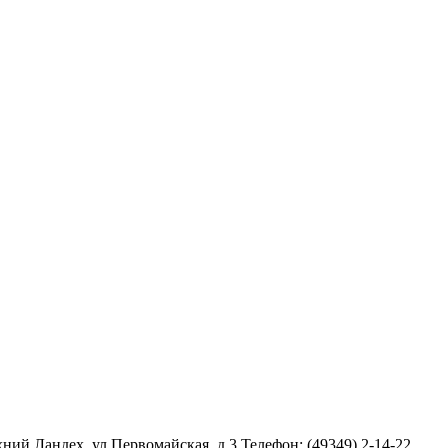
ний Ландех, ул.Первомайская, д.3 Телефон: (49349) 2-14-22,