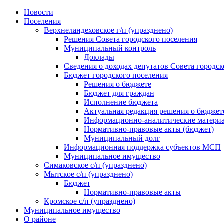
Skip
Новости
to
Поселения
content
Верхнеландеховское г/п (упразднено)
Решения Совета городского поселения
Муниципальный контроль
Доклады
Сведения о доходах депутатов Совета городск
Бюджет городского поселения
Решения о бюджете
Бюджет для граждан
Исполнение бюджета
Актуальная редакция решения о бюджет
Информационно-аналитические матери
Нормативно-правовые акты (бюджет)
Муниципальный долг
Информационная поддержка субъектов МСП
Муниципальное имущество
Симаковское с/п (упразднено)
Мытское с/п (упразднено)
Бюджет
Нормативно-правовые акты
Кромское с/п (упразднено)
Муниципальное имущество
О районе