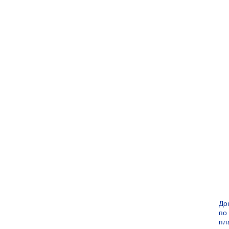
До
по
пл