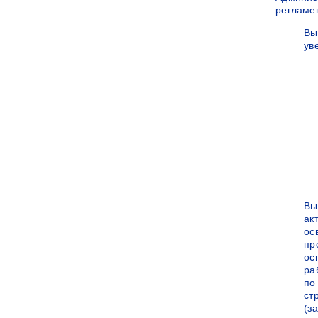
регламе
Вы
ув
Вы
ак
ос
пр
ос
ра
по
ст
(за