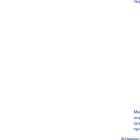
те
Ме
но
гр
пр
Админис