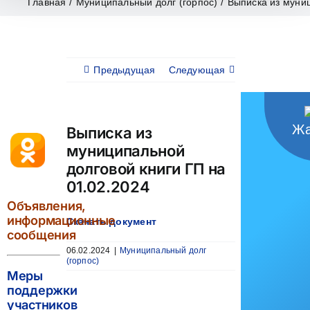
Главная
/
Муниципальный долг (горпос)
/
Выписка из муниц
Предыдущая
Следующая
Жа
Выписка из
муниципальной
долговой книги ГП на
01.02.2024
Объявления,
информационные
Скачать документ
сообщения
06.02.2024
|
Муниципальный долг
(горпос)
Меры
поддержки
участников