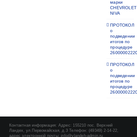
марки
CHEVROLET
NIVA
ПРОТОКОЛ
о
подведении
итогов по
процедуре
2600000222
ПРОТОКОЛ
о
подведении
итогов по
процедуре
2600000222
Контактная информация: Адрес: 155210 пос. Верхний
Ландех, ул.Первомайская, д.3 Телефон: (49349) 2-14-22,
адрес электронной почты: info@vlandeh-admin.ru