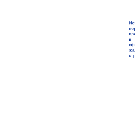
Ис
пе
пр
в
сф
жи
ст