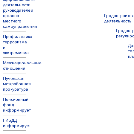
деятельности
руководителей
органов
Градостроите
местного
деятельность
самоуправления
Градост
регулир
Профилактика
терроризма
До
и
те
экстремизма
пл
Межнациональные
отношения
Пучежская
межрайонная
прокуратура
Пенсионный
фонд
информирует
ГИБДД
информирует