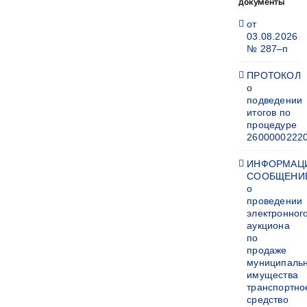
документы
от
03.08.2026
№ 287–п
ПРОТОКОЛ
о
подведении
итогов по
процедуре
2600000222
ИНФОРМАЦ
СООБЩЕНИ
о
проведении
электронног
аукциона
по
продаже
муниципаль
имущества
транспортно
средство