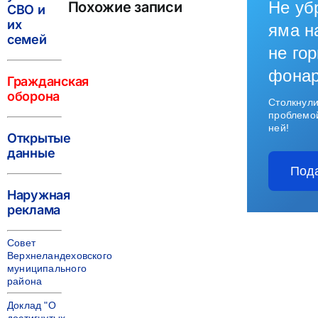
Не уб
Похожие записи
СВО и
их
яма н
семей
не гор
фона
Гражданская
оборона
Столкнули
проблемо
ней!
Открытые
данные
Под
Наружная
реклама
Совет
Верхнеландеховского
муниципального
района
Доклад "О