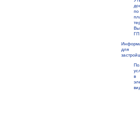
Ут
до
по
пл
те
Вы
ГП
Информ
для
застрой
По
ус
в
эл
ви