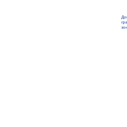
До
гр
зо