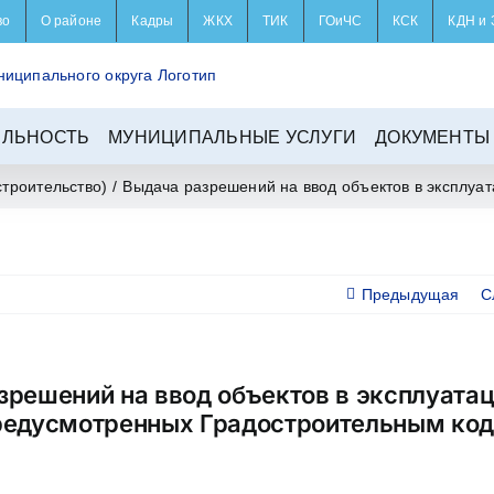
во
О районе
Кадры
ЖКХ
ТИК
ГОиЧС
КСК
КДН и 
ЕЛЬНОСТЬ
МУНИЦИПАЛЬНЫЕ УСЛУГИ
ДОКУМЕНТЫ
строительство)
/
Выдача разрешений на ввод объектов в эксплуа
Предыдущая
С
зрешений на ввод объектов в эксплуата
редусмотренных Градостроительным ко