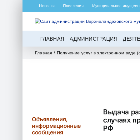
Skip
Новости
Поселения
Муниципальное имущест
to
content
ГЛАВНАЯ
АДМИНИСТРАЦИЯ
ДЕЯТ
Главная
/
Получение услуг в электронном виде (
Выдача ра
Объявления,
случаях п
информационные
РФ
сообщения