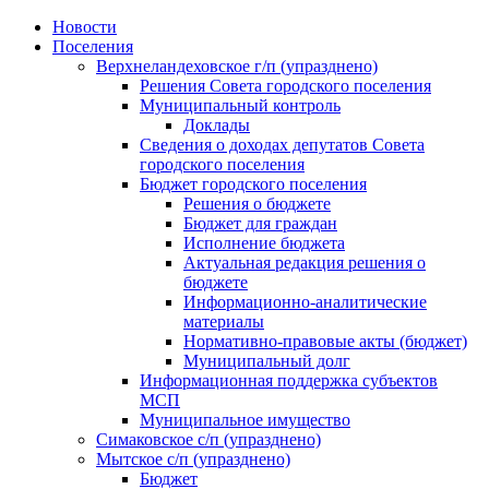
Skip
Новости
to
Поселения
content
Верхнеландеховское г/п (упразднено)
Решения Совета городского поселения
Муниципальный контроль
Доклады
Сведения о доходах депутатов Совета
городского поселения
Бюджет городского поселения
Решения о бюджете
Бюджет для граждан
Исполнение бюджета
Актуальная редакция решения о
бюджете
Информационно-аналитические
материалы
Нормативно-правовые акты (бюджет)
Муниципальный долг
Информационная поддержка субъектов
МСП
Муниципальное имущество
Симаковское с/п (упразднено)
Мытское с/п (упразднено)
Бюджет