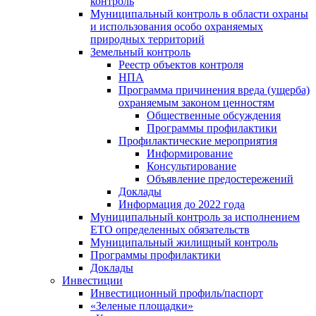
контроль
Муниципальный контроль в области охраны
и использования особо охраняемых
природных территорий
Земельный контроль
Реестр объектов контроля
НПА
Программа причинения вреда (ущерба)
охраняемым законом ценностям
Общественные обсуждения
Программы профилактики
Профилактические мероприятия
Информирование
Консультирование
Объявление предостережений
Доклады
Информация до 2022 года
Муниципальный контроль за исполнением
ЕТО определенных обязательств
Муниципальный жилищный контроль
Программы профилактики
Доклады
Инвестиции
Инвестиционный профиль/паспорт
«Зеленые площадки»