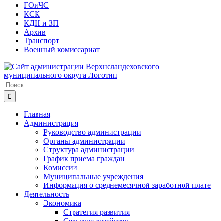
ГОиЧС
КСК
КДН и ЗП
Архив
Транспорт
Военный комиссариат
Результат
поиска:
Главная
Администрация
Руководство администрации
Органы администрации
Структура администрации
График приема граждан
Комиссии
Муниципальные учреждения
Информация о среднемесячной заработной плате
Деятельность
Экономика
Стратегия развития
Сельское хозяйство