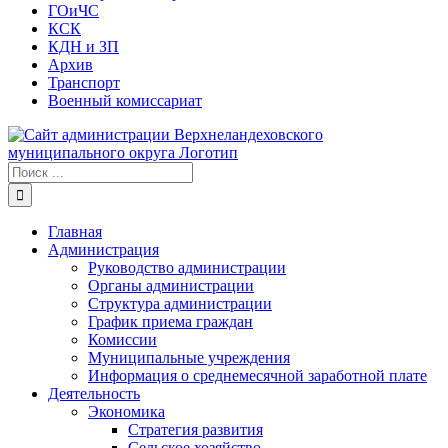
ГОиЧС
КСК
КДН и ЗП
Архив
Транспорт
Военный комиссариат
Результат
поиска:
Главная
Администрация
Руководство администрации
Органы администрации
Структура администрации
График приема граждан
Комиссии
Муниципальные учреждения
Информация о среднемесячной заработной плате
Деятельность
Экономика
Стратегия развития
Сельское хозяйство