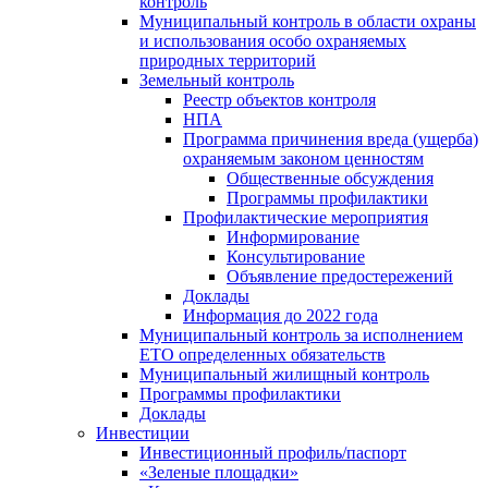
контроль
Муниципальный контроль в области охраны
и использования особо охраняемых
природных территорий
Земельный контроль
Реестр объектов контроля
НПА
Программа причинения вреда (ущерба)
охраняемым законом ценностям
Общественные обсуждения
Программы профилактики
Профилактические мероприятия
Информирование
Консультирование
Объявление предостережений
Доклады
Информация до 2022 года
Муниципальный контроль за исполнением
ЕТО определенных обязательств
Муниципальный жилищный контроль
Программы профилактики
Доклады
Инвестиции
Инвестиционный профиль/паспорт
«Зеленые площадки»