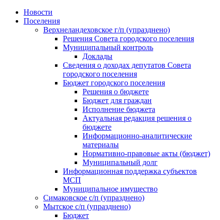
Skip
Новости
to
Поселения
content
Верхнеландеховское г/п (упразднено)
Решения Совета городского поселения
Муниципальный контроль
Доклады
Сведения о доходах депутатов Совета
городского поселения
Бюджет городского поселения
Решения о бюджете
Бюджет для граждан
Исполнение бюджета
Актуальная редакция решения о
бюджете
Информационно-аналитические
материалы
Нормативно-правовые акты (бюджет)
Муниципальный долг
Информационная поддержка субъектов
МСП
Муниципальное имущество
Симаковское с/п (упразднено)
Мытское с/п (упразднено)
Бюджет