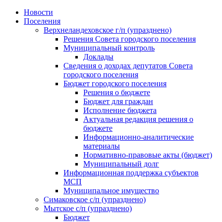
Skip
Новости
to
Поселения
content
Верхнеландеховское г/п (упразднено)
Решения Совета городского поселения
Муниципальный контроль
Доклады
Сведения о доходах депутатов Совета
городского поселения
Бюджет городского поселения
Решения о бюджете
Бюджет для граждан
Исполнение бюджета
Актуальная редакция решения о
бюджете
Информационно-аналитические
материалы
Нормативно-правовые акты (бюджет)
Муниципальный долг
Информационная поддержка субъектов
МСП
Муниципальное имущество
Симаковское с/п (упразднено)
Мытское с/п (упразднено)
Бюджет