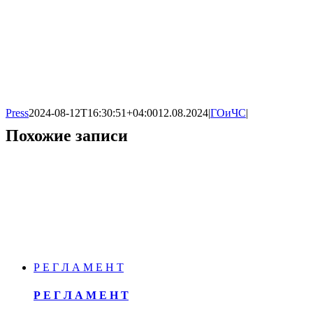
Press
2024-08-12T16:30:51+04:00
12.08.2024
|
ГОиЧС
|
Похожие записи
Р Е Г Л А М Е Н Т
Р Е Г Л А М Е Н Т