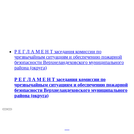
Р Е Г Л А М Е Н Т заседания комиссии по
чрезвычайным ситуациям и обеспечению пожарной
безопасности Верхнеландеховского муниципального
района (округа)
Р Е Г Л А М Е Н Т заседания комиссии по
чрезвычайным ситуациям и обеспечению пожарной
безопасности Верхнеландеховского муниципального
района (округа)