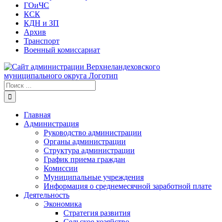
ГОиЧС
КСК
КДН и ЗП
Архив
Транспорт
Военный комиссариат
Результат
поиска:
Главная
Администрация
Руководство администрации
Органы администрации
Структура администрации
График приема граждан
Комиссии
Муниципальные учреждения
Информация о среднемесячной заработной плате
Деятельность
Экономика
Стратегия развития
Сельское хозяйство