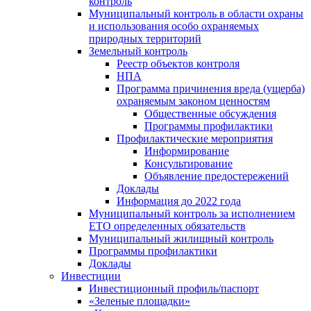
контроль
Муниципальный контроль в области охраны
и использования особо охраняемых
природных территорий
Земельный контроль
Реестр объектов контроля
НПА
Программа причинения вреда (ущерба)
охраняемым законом ценностям
Общественные обсуждения
Программы профилактики
Профилактические мероприятия
Информирование
Консультирование
Объявление предостережений
Доклады
Информация до 2022 года
Муниципальный контроль за исполнением
ЕТО определенных обязательств
Муниципальный жилищный контроль
Программы профилактики
Доклады
Инвестиции
Инвестиционный профиль/паспорт
«Зеленые площадки»