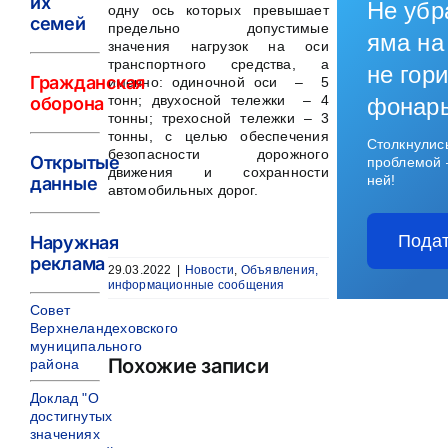
их
Не убр
одну ось которых превышает
семей
предельно допустимые
яма на
значения нагрузок на оси
транспортного средства, а
не гори
Гражданская
именно: одиночной оси – 5
тонн; двухосной тележки – 4
оборона
фонар
тонны; трехосной тележки – 3
тонны, с целью обеспечения
Столкнулис
безопасности дорожного
Открытые
проблемой 
движения и сохранности
ней!
данные
автомобильных дорог.
Подат
Наружная
реклама
29.03.2022
|
Новости
,
Объявления,
информационные сообщения
Совет
Верхнеландеховского
муниципального
Похожие записи
района
Доклад "О
достигнутых
значениях