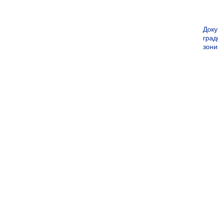
Док
град
зон