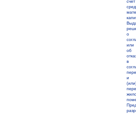
счет
сред
мате
капи
Выд
реш
о
согл
или
об
отка
в
согл
пер
и
(или
пере
жил
пом
Пре
раз