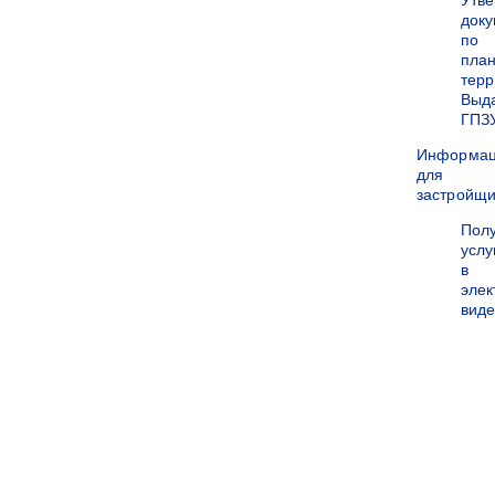
Утв
док
по
пла
терр
Выд
ГПЗ
Информа
для
застройщи
Пол
услу
в
эле
вид