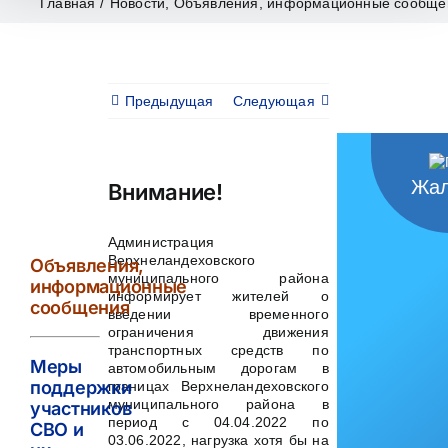
Главная
/
Новости
,
Объявления, информационные сообще
Предыдущая
Следующая
Жал
Внимание!
Администрация
Верхнеландеховского
Объявления,
муниципального района
информационные
информирует жителей о
сообщения
введении временного
ограничения движения
транспортных средств по
Меры
автомобильным дорогам в
поддержки
границах Верхнеландеховского
муниципального района в
участников
период с 04.04.2022 по
СВО и
03.06.2022, нагрузка хотя бы на