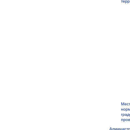
терр
Мес
нор
град
прое
Админист