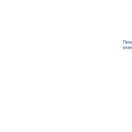
Пре
раз