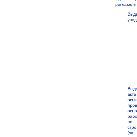
регламен
Выд
уве
Выд
акта
осви
про
осн
рабо
по
стро
(за