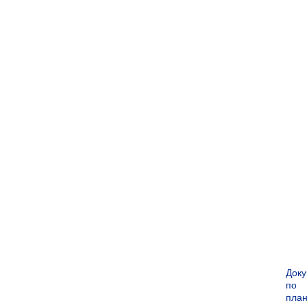
Док
по
пла