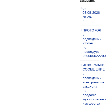
документы
от
03.08.2026
№ 287–
п
ПРОТОКОЛ
о
подведении
итогов
по
процедуре
260000022200
ИНФОРМАЦИ
СООБЩЕНИЕ
о
проведении
электронного
аукциона
по
продаже
муниципально
имущества