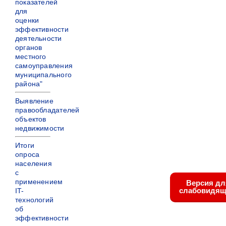
показателей
для
оценки
эффективности
деятельности
органов
местного
самоуправления
муниципального
района"
Выявление
правообладателей
объектов
недвижимости
Итоги
опроса
населения
с
применением
Версия дл
слабовидящ
IT-
технологий
об
эффективности