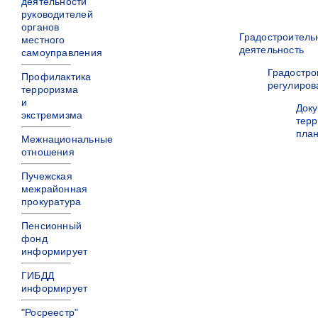
деятельности
руководителей
органов
Градостроитель
местного
деятельность
самоуправления
Градостро
Профилактика
регулиров
терроризма
и
Док
экстремизма
терр
пла
Межнациональные
отношения
Пучежская
межрайонная
прокуратура
Пенсионный
фонд
информирует
ГИБДД
информирует
"Росреестр"