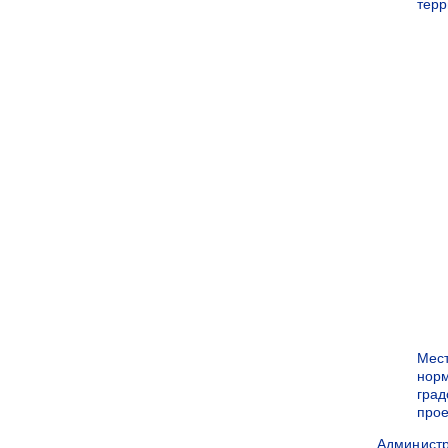
терр
Мес
нор
град
прое
Админист