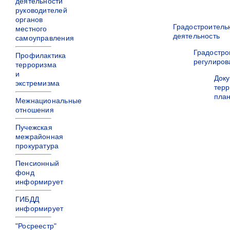
деятельности
руководителей
органов
Градостроитель
местного
деятельность
самоуправления
Градостро
Профилактика
регулиров
терроризма
и
Док
экстремизма
терр
пла
Межнациональные
отношения
Пучежская
межрайонная
прокуратура
Пенсионный
фонд
информирует
ГИБДД
информирует
"Росреестр"