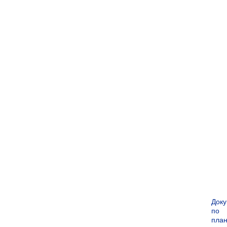
Док
по
пла