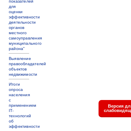
показателей
для
оценки
эффективности
деятельности
органов
местного
самоуправления
муниципального
района"
Выявление
правообладателей
объектов
недвижимости
Итоги
опроса
населения
с
применением
Версия дл
слабовидящ
IT-
технологий
об
эффективности