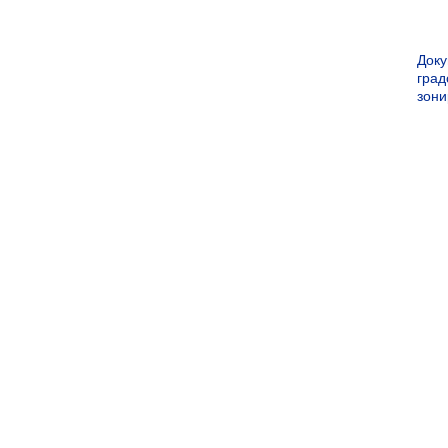
Док
град
зон