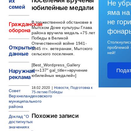
их
Не убр
юбилейные медали
семей
яма на
не гори
В торжественной обстановке в
Гражданская
Мытском Доме культуры Глава
оборона
фонар
района вручила медаль «75 лет
Победы в Великой
Столкнулис
Отечественной войне 1941-
Открытые
проблемой 
1945 гг». ветеранам, Мытского
ней!
данные
сельского поселения.
[Best_Wordpress_Gallery
Подат
id=»137″ gal_title=»вручение
Наружная
юбилейных медалей»]
реклама
18.02.2020
|
Новости
,
Подготовка к
Совет
75-летию Победы
Верхнеландеховского
муниципального
района
Похожие записи
Доклад "О
достигнутых
значениях