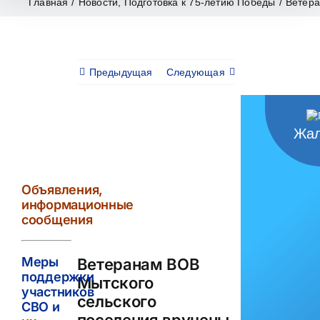
Главная
/
Новости
,
Подготовка к 75-летию Победы
/
Ветера
Предыдущая
Следующая
Жал
View
Larger
Image
Объявления,
информационные
сообщения
Меры
Ветеранам ВОВ
поддержки
Мытского
участников
сельского
СВО и
поселения вручены