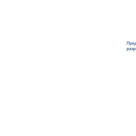
Пре
раз