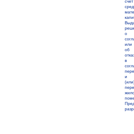
счет
сред
мате
капи
Выд
реш
о
согл
или
об
отка
в
согл
пер
и
(или
пере
жил
пом
Пре
раз