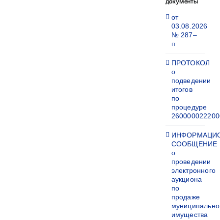
документы
от
03.08.2026
№ 287–
п
ПРОТОКОЛ
о
подведении
итогов
по
процедуре
260000022200
ИНФОРМАЦИ
СООБЩЕНИЕ
о
проведении
электронного
аукциона
по
продаже
муниципально
имущества