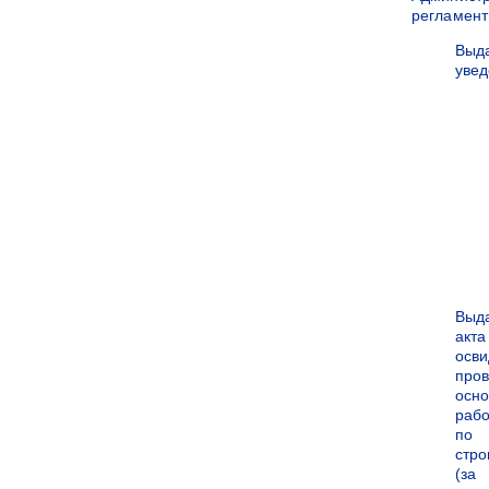
регламен
Выд
уве
Выд
акта
осви
про
осн
рабо
по
стро
(за