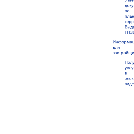
Утв
док
по
пла
терр
Выд
ГПЗ
Информа
для
застройщи
Пол
услу
в
эле
вид