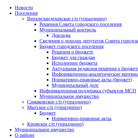
Skip
Новости
to
Поселения
content
Верхнеландеховское г/п (упразднено)
Решения Совета городского поселения
Муниципальный контроль
Доклады
Сведения о доходах депутатов Совета городск
Бюджет городского поселения
Решения о бюджете
Бюджет для граждан
Исполнение бюджета
Актуальная редакция решения о бюджет
Информационно-аналитические матери
Нормативно-правовые акты (бюджет)
Муниципальный долг
Информационная поддержка субъектов МСП
Муниципальное имущество
Симаковское с/п (упразднено)
Мытское с/п (упразднено)
Бюджет
Нормативно-правовые акты
Кромское с/п (упразднено)
Муниципальное имущество
О районе