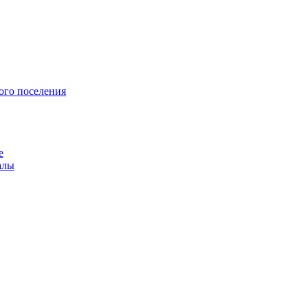
ого поселения
е
алы