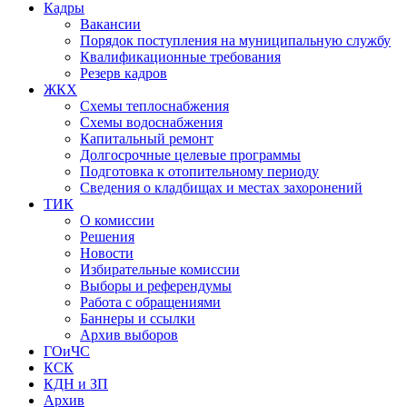
Кадры
Вакансии
Порядок поступления на муниципальную службу
Квалификационные требования
Резерв кадров
ЖКХ
Схемы теплоснабжения
Схемы водоснабжения
Капитальный ремонт
Долгосрочные целевые программы
Подготовка к отопительному периоду
Сведения о кладбищах и местах захоронений
ТИК
О комиссии
Решения
Новости
Избирательные комиссии
Выборы и референдумы
Работа с обращениями
Баннеры и ссылки
Архив выборов
ГОиЧС
КСК
КДН и ЗП
Архив