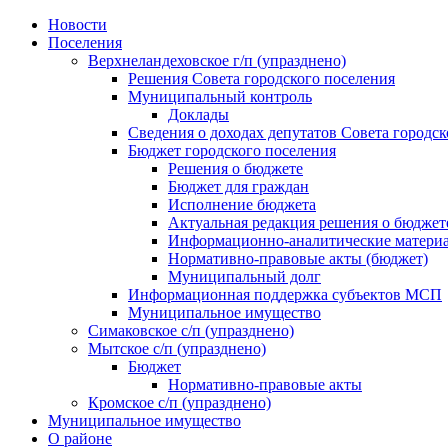
Skip
Новости
to
Поселения
content
Верхнеландеховское г/п (упразднено)
Решения Совета городского поселения
Муниципальный контроль
Доклады
Сведения о доходах депутатов Совета городск
Бюджет городского поселения
Решения о бюджете
Бюджет для граждан
Исполнение бюджета
Актуальная редакция решения о бюджет
Информационно-аналитические матери
Нормативно-правовые акты (бюджет)
Муниципальный долг
Информационная поддержка субъектов МСП
Муниципальное имущество
Симаковское с/п (упразднено)
Мытское с/п (упразднено)
Бюджет
Нормативно-правовые акты
Кромское с/п (упразднено)
Муниципальное имущество
О районе