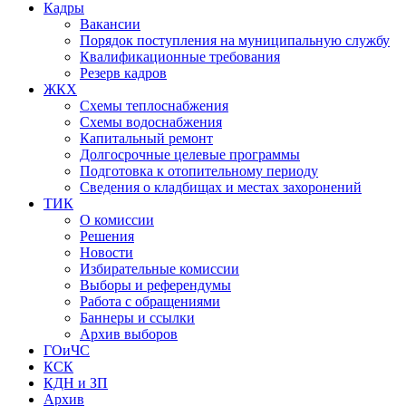
Кадры
Вакансии
Порядок поступления на муниципальную службу
Квалификационные требования
Резерв кадров
ЖКХ
Схемы теплоснабжения
Схемы водоснабжения
Капитальный ремонт
Долгосрочные целевые программы
Подготовка к отопительному периоду
Сведения о кладбищах и местах захоронений
ТИК
О комиссии
Решения
Новости
Избирательные комиссии
Выборы и референдумы
Работа с обращениями
Баннеры и ссылки
Архив выборов
ГОиЧС
КСК
КДН и ЗП
Архив