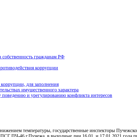
в собственность гражданам РФ
противодействия коррупции
 коррупции, для заполнения
ательствах имущественного характера
 поведению и урегулированию конфликта интересов
 понижением температуры, государственные инспекторы Пучежск
ПСГ ПЧ-46 г.Пучежа, в выходные дни 16.01. и 17.01.2021 года 