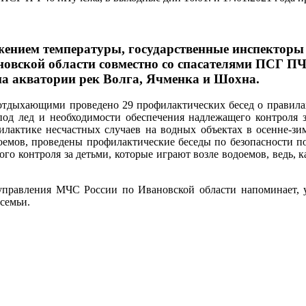
нижением температуры, государственные инспектор
ской области совместно со спасателями ПСГ ПЧ-46
а акватории рек Волга, Ячменка и Шохна.
отдыхающими проведено 29 профилактических бесед о правилах
од лед и необходимости обеспечения надлежащего контроля з
филактике несчастных случаев на водных объектах в осенне-зи
оемов, проведены профилактические беседы по безопасности по
го контроля за детьми, которые играют возле водоемов, ведь,
правления МЧС России по Ивановской области напоминает, у
семьи.