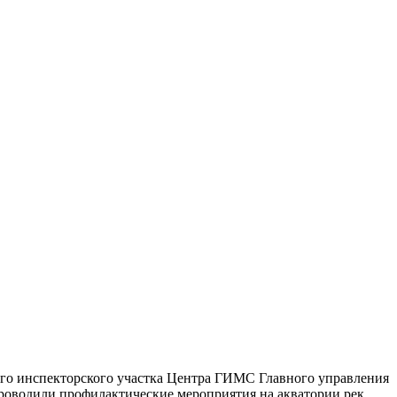
ого инспекторского участка Центра ГИМС Главного управления
проводили профилактические мероприятия на акватории рек