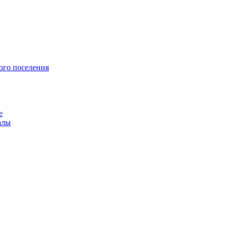
ого поселения
е
алы