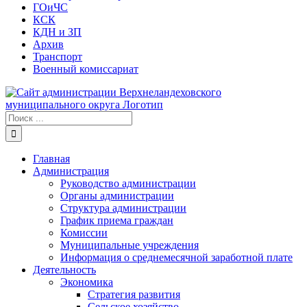
ГОиЧС
КСК
КДН и ЗП
Архив
Транспорт
Военный комиссариат
Результат
поиска:
Главная
Администрация
Руководство администрации
Органы администрации
Структура администрации
График приема граждан
Комиссии
Муниципальные учреждения
Информация о среднемесячной заработной плате
Деятельность
Экономика
Стратегия развития
Сельское хозяйство