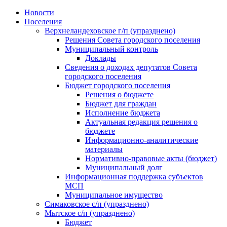
Skip
Новости
to
Поселения
content
Верхнеландеховское г/п (упразднено)
Решения Совета городского поселения
Муниципальный контроль
Доклады
Сведения о доходах депутатов Совета
городского поселения
Бюджет городского поселения
Решения о бюджете
Бюджет для граждан
Исполнение бюджета
Актуальная редакция решения о
бюджете
Информационно-аналитические
материалы
Нормативно-правовые акты (бюджет)
Муниципальный долг
Информационная поддержка субъектов
МСП
Муниципальное имущество
Симаковское с/п (упразднено)
Мытское с/п (упразднено)
Бюджет