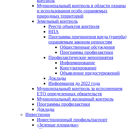
контроль
Муниципальный контроль в области охраны
и использования особо охраняемых
природных территорий
Земельный контроль
Реестр объектов контроля
НПА
Программа причинения вреда (ущерба)
охраняемым законом ценностям
Общественные обсуждения
Программы профилактики
Профилактические мероприятия
Информирование
Консультирование
Объявление предостережений
Доклады
Информация до 2022 года
Муниципальный контроль за исполнением
ЕТО определенных обязательств
Муниципальный жилищный контроль
Программы профилактики
Доклады
Инвестиции
Инвестиционный профиль/паспорт
«Зеленые площадки»