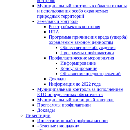
контроль
Муниципальный контроль в области охраны
и использования особо охраняемых
природных территорий
Земельный контроль
Реестр объектов контроля
НПА
Программа причинения вреда (ущерба)
охраняемым законом ценностям
Общественные обсуждения
Программы профилактики
Профилактические мероприятия
Информирование
Консультирование
Объявление предостережений
Доклады
Информация до 2022 года
Муниципальный контроль за исполнением
ЕТО определенных обязательств
Муниципальный жилищный контроль
Программы профилактики
Доклады
Инвестиции
Инвестиционный профиль/паспорт
«Зеленые площадки»