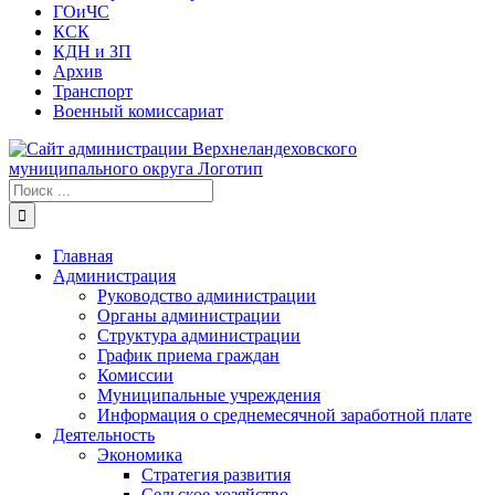
ГОиЧС
КСК
КДН и ЗП
Архив
Транспорт
Военный комиссариат
Результат
поиска:
Главная
Администрация
Руководство администрации
Органы администрации
Структура администрации
График приема граждан
Комиссии
Муниципальные учреждения
Информация о среднемесячной заработной плате
Деятельность
Экономика
Стратегия развития
Сельское хозяйство