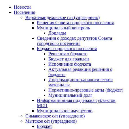
Skip
Новости
to
Поселения
content
Верхнеландеховское г/п (упразднено)
Решения Совета городского поселения
Муниципальный контроль
Доклады
Сведения о доходах депутатов Совета
городского поселения
Бюджет городского поселения
Решения о бюджете
Бюджет для граждан
Исполнение бюджета
Актуальная редакция решения о
бюджете
Информационно-аналитические
материалы
Нормативно-правовые акты (бюджет)
Муниципальный долг
Информационная поддержка субъектов
МСП
Муниципальное имущество
Симаковское с/п (упразднено)
Мытское с/п (упразднено)
Бюджет