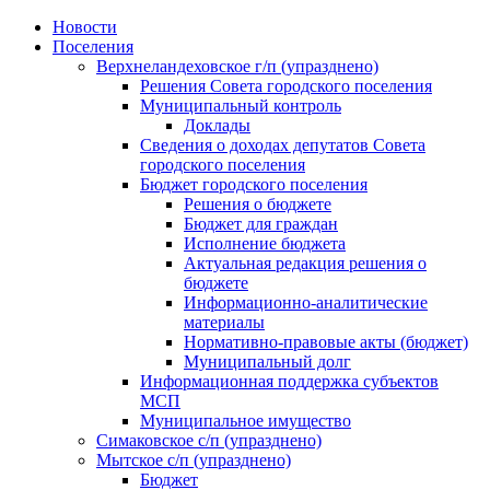
Skip
Новости
to
Поселения
content
Верхнеландеховское г/п (упразднено)
Решения Совета городского поселения
Муниципальный контроль
Доклады
Сведения о доходах депутатов Совета
городского поселения
Бюджет городского поселения
Решения о бюджете
Бюджет для граждан
Исполнение бюджета
Актуальная редакция решения о
бюджете
Информационно-аналитические
материалы
Нормативно-правовые акты (бюджет)
Муниципальный долг
Информационная поддержка субъектов
МСП
Муниципальное имущество
Симаковское с/п (упразднено)
Мытское с/п (упразднено)
Бюджет