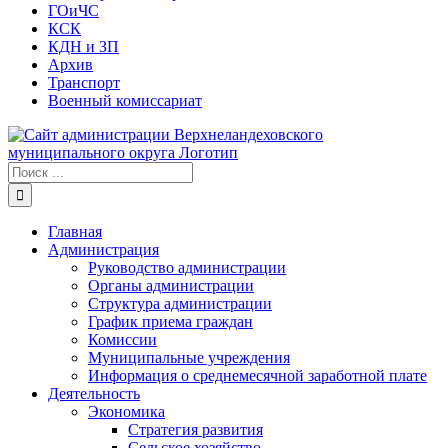
ГОиЧС
КСК
КДН и ЗП
Архив
Транспорт
Военный комиссариат
Результат
поиска:
Главная
Администрация
Руководство администрации
Органы администрации
Структура администрации
График приема граждан
Комиссии
Муниципальные учреждения
Информация о среднемесячной заработной плате
Деятельность
Экономика
Стратегия развития
Сельское хозяйство