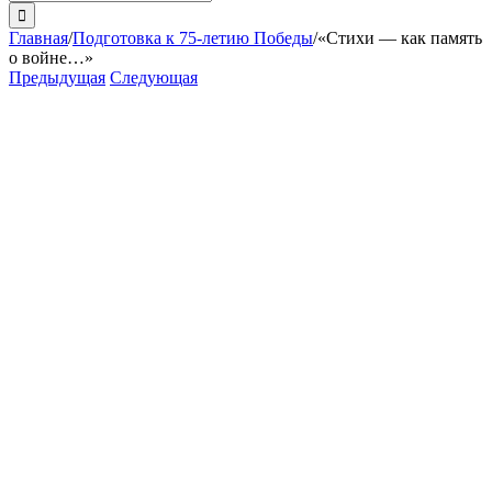
поиска:
Главная
/
Подготовка к 75-летию Победы
/
«Стихи — как память
о войне…»
Предыдущая
Следующая
View
Larger
Image