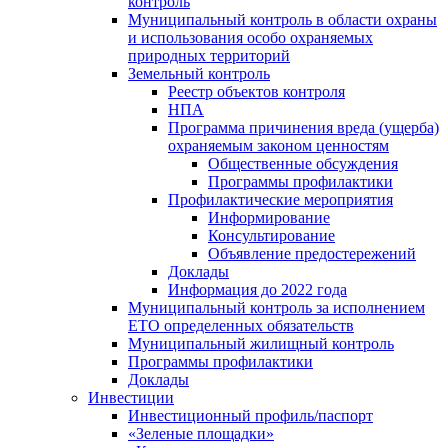
контроль
Муниципальный контроль в области охраны
и использования особо охраняемых
природных территорий
Земельный контроль
Реестр объектов контроля
НПА
Программа причинения вреда (ущерба)
охраняемым законом ценностям
Общественные обсуждения
Программы профилактики
Профилактические мероприятия
Информирование
Консультирование
Объявление предостережений
Доклады
Информация до 2022 года
Муниципальный контроль за исполнением
ЕТО определенных обязательств
Муниципальный жилищный контроль
Программы профилактики
Доклады
Инвестиции
Инвестиционный профиль/паспорт
«Зеленые площадки»