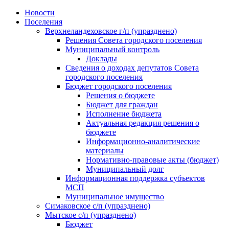
Skip
Новости
to
Поселения
content
Верхнеландеховское г/п (упразднено)
Решения Совета городского поселения
Муниципальный контроль
Доклады
Сведения о доходах депутатов Совета
городского поселения
Бюджет городского поселения
Решения о бюджете
Бюджет для граждан
Исполнение бюджета
Актуальная редакция решения о
бюджете
Информационно-аналитические
материалы
Нормативно-правовые акты (бюджет)
Муниципальный долг
Информационная поддержка субъектов
МСП
Муниципальное имущество
Симаковское с/п (упразднено)
Мытское с/п (упразднено)
Бюджет