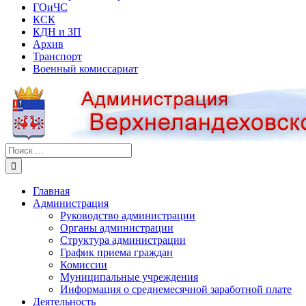
ГОиЧС
КСК
КДН и ЗП
Архив
Транспорт
Военный комиссариат
Результат
поиска:
Главная
Администрация
Руководство администрации
Органы администрации
Структура администрации
График приема граждан
Комиссии
Муниципальные учреждения
Информация о среднемесячной заработной плате
Деятельность