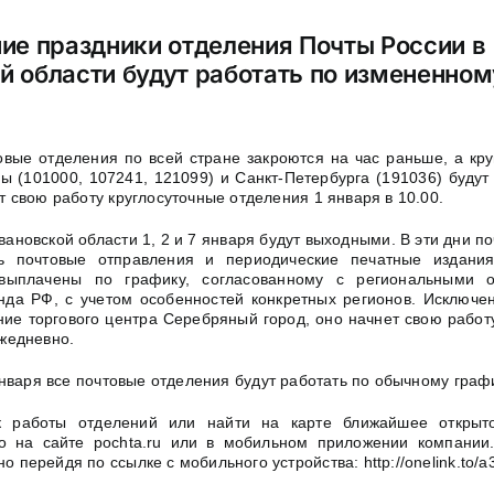
ние праздники отделения Почты России в
й области будут работать по измененном
овые отделения по всей стране закроются на час раньше, а кр
ы (101000, 107241, 121099) и Санкт-Петербурга (191036) будут
т свою работу круглосуточные отделения 1 января в 10.00.
ановской области 1, 2 и 7 января будут выходными. В эти дни п
ть почтовые отправления и периодические печатные издани
выплачены по графику, согласованному с региональными 
да РФ, с учетом особенностей конкретных регионов. Исключен
ние торгового центра Серебряный город, оно начнет свою работ
ежедневно.
 января все почтовые отделения будут работать по обычному граф
к работы отделений или найти на карте ближайшее открыт
о на сайте pochta.ru или в мобильном приложении компании.
 перейдя по ссылке с мобильного устройства: http://onelink.to/a3