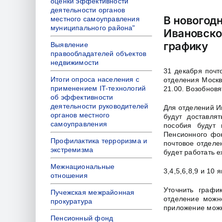
оценки эффективности
деятельности органов
В новогод
местного самоуправления
муниципального района"
Ивановско
графику
Выявление
правообладателей объектов
недвижимости
31 декабря почт
Итоги опроса населения с
отделения Москв
применением IT-технологий
21.00. Возобновя
об эффективности
деятельности руководителей
Для отделений Ив
органов местного
будут доставля
самоуправления
пособия будут 
Пенсионного фон
Профилактика терроризма и
почтовое отделе
экстремизма
будет работать 
Межнациональные
3,4,5,6,8,9 и 10
отношения
Уточнить графи
Пучежская межрайонная
отделение можн
прокуратура
приложение можно
Пенсионный фонд