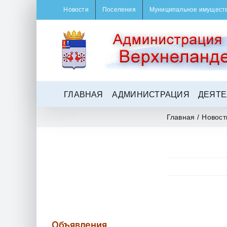
Skip
Новости
Поселения
Муниципальное имущест
to
content
ГЛАВНАЯ
АДМИНИСТРАЦИЯ
ДЕЯТЕ
Главная
/
Новост
View
Larger
Объявления,