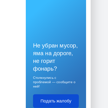
Не убран мусор,
яма на дороге,
не горит
фонарь?
Столкнулись с
проблемой — сообщите о
ней!
Подать жалобу