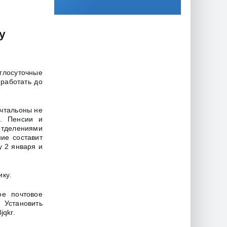
у
углосуточные
 работать до
очтальоны не
я. Пенсии и
отделениями
ие составит
у 2 января и
ику.
ое почтовое
 Установить
jqkr.