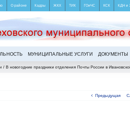
во
О районе
Кадры
ЖКХ
ТИК
ГОиЧС
КСК
КДН и 
ЛЬНОСТЬ
МУНИЦИПАЛЬНЫЕ УСЛУГИ
ДОКУМЕНТЫ
и
/
В новогодние праздники отделения Почты России в Ивановско
Предыдущая
С