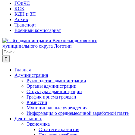
ГОиЧС
КСК
КДН и ЗП
Архив
Транспорт
Военный комиссариат
Результат
поиска:
Главная
Администрация
Руководство администрации
Органы администрации
Структура администрации
График приема граждан
Комиссии
Муниципальные учреждения
Информация о среднемесячной заработной плате
Деятельность
Экономика
Стратегия развития
Сельское хозяйство