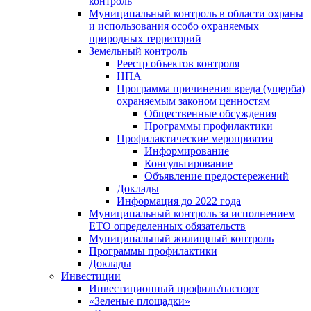
контроль
Муниципальный контроль в области охраны
и использования особо охраняемых
природных территорий
Земельный контроль
Реестр объектов контроля
НПА
Программа причинения вреда (ущерба)
охраняемым законом ценностям
Общественные обсуждения
Программы профилактики
Профилактические мероприятия
Информирование
Консультирование
Объявление предостережений
Доклады
Информация до 2022 года
Муниципальный контроль за исполнением
ЕТО определенных обязательств
Муниципальный жилищный контроль
Программы профилактики
Доклады
Инвестиции
Инвестиционный профиль/паспорт
«Зеленые площадки»