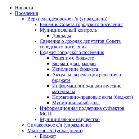
Skip
Новости
to
Поселения
content
Верхнеландеховское г/п (упразднено)
Решения Совета городского поселения
Муниципальный контроль
Доклады
Сведения о доходах депутатов Совета
городского поселения
Бюджет городского поселения
Решения о бюджете
Бюджет для граждан
Исполнение бюджета
Актуальная редакция решения о
бюджете
Информационно-аналитические
материалы
Нормативно-правовые акты (бюджет)
Муниципальный долг
Информационная поддержка субъектов
МСП
Муниципальное имущество
Симаковское с/п (упразднено)
Мытское с/п (упразднено)
Бюджет