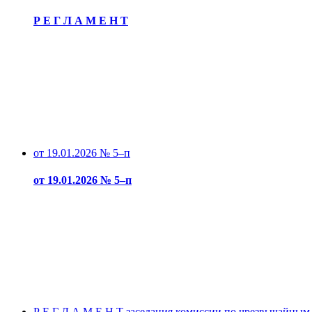
Р Е Г Л А М Е Н Т
от 19.01.2026 № 5–п
от 19.01.2026 № 5–п
Р Е Г Л А М Е Н Т заседания комиссии по чрезвычайным