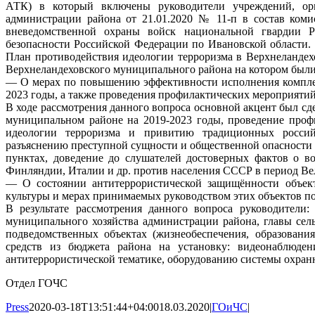
АТК) в который включены руководители учреждений, о
администрации района от 21.01.2020 № 11-п в состав коми
вневедомственной охраны войск национальной гвардии 
безопасности Российской Федерации по Ивановской области.
План противодействия идеологии терроризма в Верхнеландехо
Верхнеландеховского муниципального района на котором были
— О мерах по повышению эффективности исполнения комплек
2023 годы, а также проведения профилактических мероприяти
В ходе рассмотрения данного вопроса основной акцент был с
муниципальном районе на 2019-2023 годы, проведение проф
идеологии терроризма и привитию традиционных российс
разъяснению преступной сущности и общественной опасности 
пунктах, доведение до слушателей достоверных фактов о в
Финляндии, Италии и др. против населения СССР в период В
— О состоянии антитеррористической защищённости объекто
культуры и мерах принимаемых руководством этих объектов 
В результате рассмотрения данного вопроса руководители:
муниципального хозяйства администрации района, главы сел
подведомственных объектах (жизнеобеспечения, образован
средств из бюджета района на установку: видеонаблюден
антитеррористической тематике, оборудованию системы охранн
Отдел ГОЧС
Press
2020-03-18T13:51:44+04:00
18.03.2020
|
ГОиЧС
|