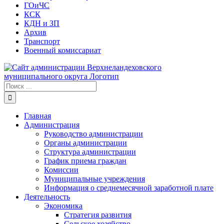
ГОиЧС
КСК
КДН и ЗП
Архив
Транспорт
Военный комиссариат
Результат
поиска:
Главная
Администрация
Руководство администрации
Органы администрации
Структура администрации
График приема граждан
Комиссии
Муниципальные учреждения
Информация о среднемесячной заработной плате
Деятельность
Экономика
Стратегия развития
Сельское хозяйство