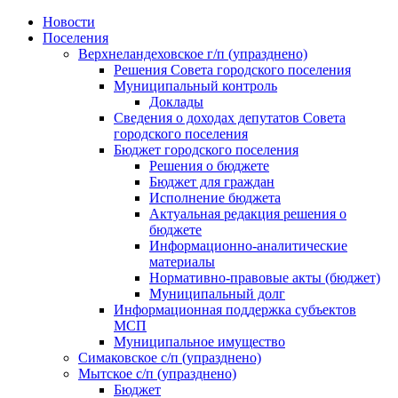
Skip
Новости
to
Поселения
content
Верхнеландеховское г/п (упразднено)
Решения Совета городского поселения
Муниципальный контроль
Доклады
Сведения о доходах депутатов Совета
городского поселения
Бюджет городского поселения
Решения о бюджете
Бюджет для граждан
Исполнение бюджета
Актуальная редакция решения о
бюджете
Информационно-аналитические
материалы
Нормативно-правовые акты (бюджет)
Муниципальный долг
Информационная поддержка субъектов
МСП
Муниципальное имущество
Симаковское с/п (упразднено)
Мытское с/п (упразднено)
Бюджет