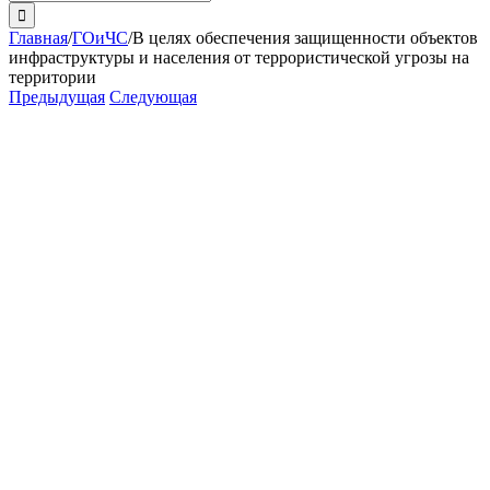
поиска:
Главная
/
ГОиЧС
/
В целях обеспечения защищенности объектов
инфраструктуры и населения от террористической угрозы на
территории
Предыдущая
Следующая
View
Larger
Image