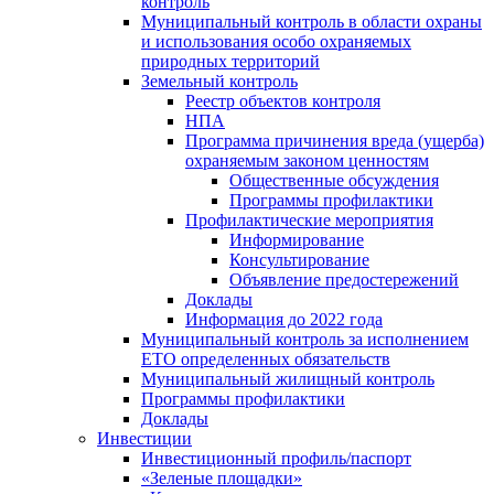
контроль
Муниципальный контроль в области охраны
и использования особо охраняемых
природных территорий
Земельный контроль
Реестр объектов контроля
НПА
Программа причинения вреда (ущерба)
охраняемым законом ценностям
Общественные обсуждения
Программы профилактики
Профилактические мероприятия
Информирование
Консультирование
Объявление предостережений
Доклады
Информация до 2022 года
Муниципальный контроль за исполнением
ЕТО определенных обязательств
Муниципальный жилищный контроль
Программы профилактики
Доклады
Инвестиции
Инвестиционный профиль/паспорт
«Зеленые площадки»