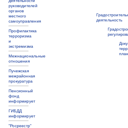
деятельности
руководителей
органов
Градостроитель
местного
деятельность
самоуправления
Градостро
Профилактика
регулиров
терроризма
и
Док
экстремизма
терр
пла
Межнациональные
отношения
Пучежская
межрайонная
прокуратура
Пенсионный
фонд
информирует
ГИБДД
информирует
"Росреестр"