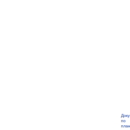
Док
по
пла