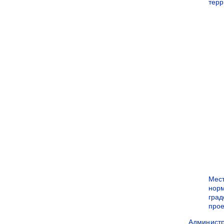
терр
Мес
нор
град
прое
Админист