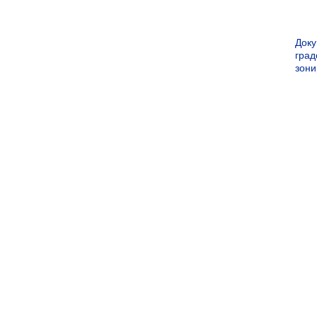
Док
град
зон