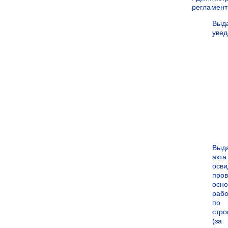
регламен
Выд
уве
Выд
акта
осви
про
осн
рабо
по
стро
(за