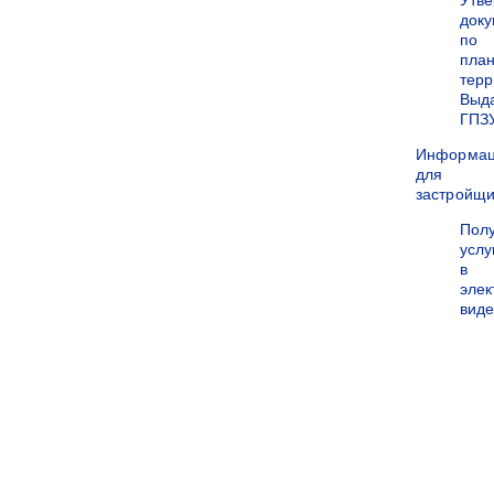
Утв
док
по
пла
терр
Выд
ГПЗ
Информа
для
застройщи
Пол
услу
в
эле
вид