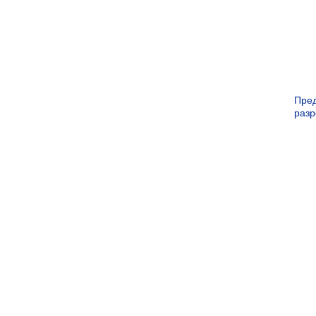
Пре
раз