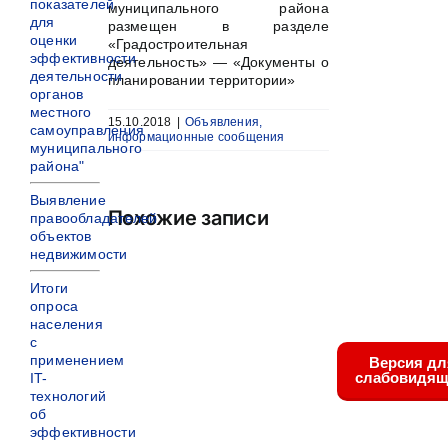
показателей
муниципального района
для
размещен в разделе
оценки
«Градостроительная
эффективности
деятельность» — «Документы о
деятельности
планировании территории»
органов
местного
15.10.2018
|
Объявления,
самоуправления
информационные сообщения
муниципального
района"
Выявление
Похожие записи
правообладателей
объектов
недвижимости
Итоги
опроса
населения
с
применением
Версия дл
слабовидящ
IT-
технологий
об
эффективности