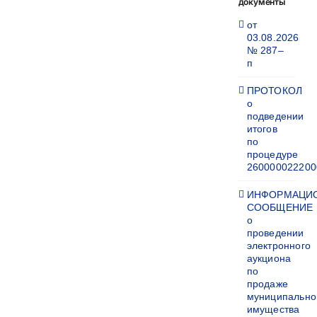
документы
от
03.08.2026
№ 287–
п
ПРОТОКОЛ
о
подведении
итогов
по
процедуре
260000022200
ИНФОРМАЦИ
СООБЩЕНИЕ
о
проведении
электронного
аукциона
по
продаже
муниципально
имущества