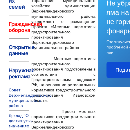
их
Управление муниципального
Не убр
хозяйства администрации
семей
яма на
Верхнеландеховского
муниципального района
не гори
уведомляет о размещении
Гражданская
Проекта «Местные нормативы
оборона
фонар
градостроительного
проектирования
Столкнулис
Верхнеландеховского
Открытые
проблемой 
муниципального района.
ней!
данные
Местные нормативы
градостроительного
проектирования подготовлены в
Подат
Наружная
соответствии с
реклама
Градостроительным кодексом
РФ, на основании региональных
Совет
нормативов градостроительного
Верхнеландеховского
проектирования Ивановской
муниципального
области.
района
Проект местных
Доклад "О
нормативов градостроительного
достигнутых
проектирования
значениях
Верхнеландеховского