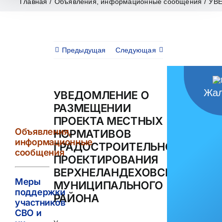
Главная
/
Объявления, информационные сообщения
/
УВ
Предыдущая
Следующая
Жал
УВЕДОМЛЕНИЕ О
РАЗМЕЩЕНИИ
ПРОЕКТА МЕСТНЫХ
Объявления,
НОРМАТИВОВ
информационные
ГРАДОСТРОИТЕЛЬНОГО
сообщения
ПРОЕКТИРОВАНИЯ
ВЕРХНЕЛАНДЕХОВСКОГО
Меры
МУНИЦИПАЛЬНОГО
поддержки
РАЙОНА
участников
СВО и