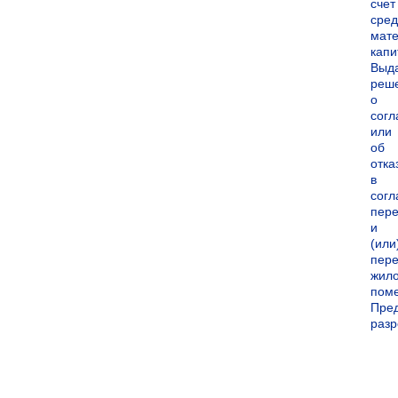
счет
сред
мате
капи
Выд
реш
о
согл
или
об
отка
в
согл
пер
и
(или
пере
жил
пом
Пре
раз