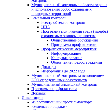
контроль
Муниципальный контроль в области охраны
и использования особо охраняемых
природных территорий
Земельный контроль
Реестр объектов контроля
НПА
Программа причинения вреда (ущерба)
охраняемым законом ценностям
Общественные обсуждения
Программы профилактики
Профилактические мероприятия
Информирование
Консультирование
Объявление предостережений
Доклады
Информация до 2022 года
Муниципальный контроль за исполнением
ЕТО определенных обязательств
Муниципальный жилищный контроль
Программы профилактики
Доклады
Инвестиции
Инвестиционный профиль/паспорт
«Зеленые площадки»