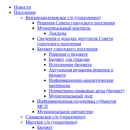
Skip
Новости
to
Поселения
content
Верхнеландеховское г/п (упразднено)
Решения Совета городского поселения
Муниципальный контроль
Доклады
Сведения о доходах депутатов Совета
городского поселения
Бюджет городского поселения
Решения о бюджете
Бюджет для граждан
Исполнение бюджета
Актуальная редакция решения о
бюджете
Информационно-аналитические
материалы
Нормативно-правовые акты (бюджет)
Муниципальный долг
Информационная поддержка субъектов
МСП
Муниципальное имущество
Симаковское с/п (упразднено)
Мытское с/п (упразднено)
Бюджет