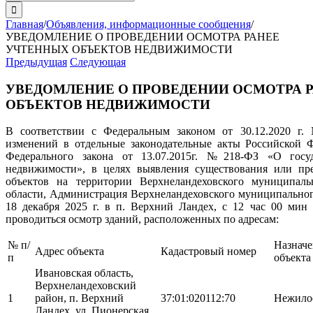
поиска:
Главная
/
Объявления, информационные сообщения
/
УВЕДОМЛЕНИЕ О ПРОВЕДЕНИИ ОСМОТРА РАНЕЕ
УЧТЕННЫХ ОБЪЕКТОВ НЕДВИЖИМОСТИ
Предыдущая
Следующая
УВЕДОМЛЕНИЕ О ПРОВЕДЕНИИ ОСМОТРА 
ОБЪЕКТОВ НЕДВИЖИМОСТИ
В соответствии с Федеральным законом от 30.12.2020 г
изменений в отдельные законодательные акты Российской Ф
Федерального закона от 13.07.2015г. №218-ФЗ «О госуд
недвижимости», в целях выявления существования или пр
объектов на территории Верхнеландеховского муниципал
области, Администрация Верхнеландеховского муниципальног
18 декабря 2025 г. в п. Верхний Ландех, с 12 час 00 мин
проводиться осмотр зданий, расположенных по адресам:
№ п/
Назнач
Адрес объекта
Кадастровый номер
п
объекта
Ивановская область,
Верхнеландеховский
1
район, п. Верхний
37:01:020112:70
Нежилое
Ландех, ул. Пионерская,