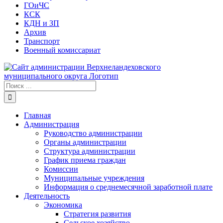
ГОиЧС
КСК
КДН и ЗП
Архив
Транспорт
Военный комиссариат
Результат
поиска:
Главная
Администрация
Руководство администрации
Органы администрации
Структура администрации
График приема граждан
Комиссии
Муниципальные учреждения
Информация о среднемесячной заработной плате
Деятельность
Экономика
Стратегия развития
Сельское хозяйство