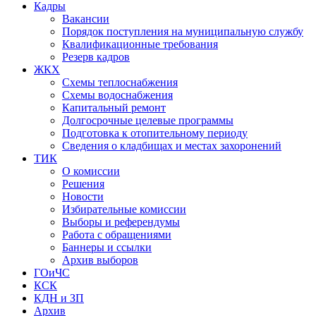
Кадры
Вакансии
Порядок поступления на муниципальную службу
Квалификационные требования
Резерв кадров
ЖКХ
Схемы теплоснабжения
Схемы водоснабжения
Капитальный ремонт
Долгосрочные целевые программы
Подготовка к отопительному периоду
Сведения о кладбищах и местах захоронений
ТИК
О комиссии
Решения
Новости
Избирательные комиссии
Выборы и референдумы
Работа с обращениями
Баннеры и ссылки
Архив выборов
ГОиЧС
КСК
КДН и ЗП
Архив