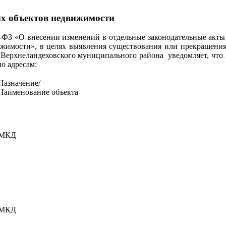
ых объектов недвижимости
8-ФЗ «О внесении изменений в отдельные законодательные акты
ижимости», в целях выявления существования или прекращения
рхнеландеховского муниципального района уведомляет, что 22 
о адресам:
Назначение/
Наименование объекта
МКД
МКД