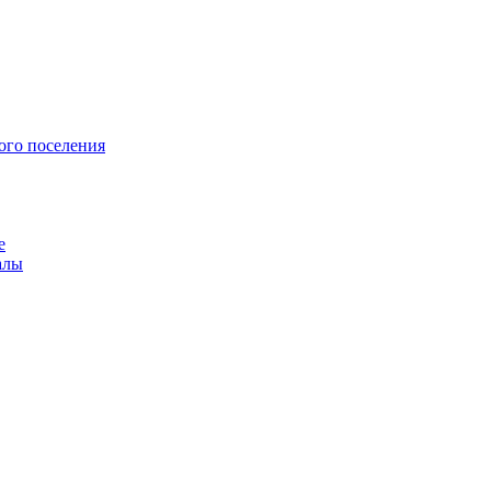
ого поселения
е
алы