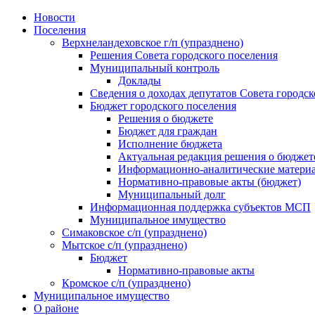
Skip
Новости
to
Поселения
content
Верхнеландеховское г/п (упразднено)
Решения Совета городского поселения
Муниципальный контроль
Доклады
Сведения о доходах депутатов Совета городск
Бюджет городского поселения
Решения о бюджете
Бюджет для граждан
Исполнение бюджета
Актуальная редакция решения о бюджет
Информационно-аналитические матери
Нормативно-правовые акты (бюджет)
Муниципальный долг
Информационная поддержка субъектов МСП
Муниципальное имущество
Симаковское с/п (упразднено)
Мытское с/п (упразднено)
Бюджет
Нормативно-правовые акты
Кромское с/п (упразднено)
Муниципальное имущество
О районе