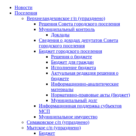
Skip
Новости
to
Поселения
content
Верхнеландеховское г/п (упразднено)
Решения Совета городского поселения
Муниципальный контроль
Доклады
Сведения о доходах депутатов Совета
городского поселения
Бюджет городского поселения
Решения о бюджете
Бюджет для граждан
Исполнение бюджета
Актуальная редакция решения о
бюджете
Информационно-аналитические
материалы
Нормативно-правовые акты (бюджет)
Муниципальный долг
Информационная поддержка субъектов
МСП
Муниципальное имущество
Симаковское с/п (упразднено)
Мытское с/п (упразднено)
Бюджет