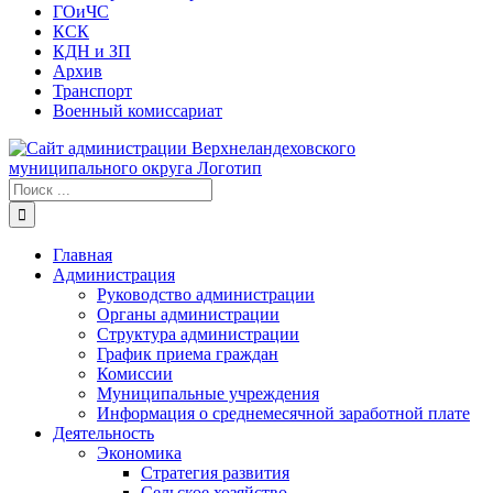
ГОиЧС
КСК
КДН и ЗП
Архив
Транспорт
Военный комиссариат
Результат
поиска:
Главная
Администрация
Руководство администрации
Органы администрации
Структура администрации
График приема граждан
Комиссии
Муниципальные учреждения
Информация о среднемесячной заработной плате
Деятельность
Экономика
Стратегия развития
Сельское хозяйство