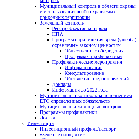
контроль
Муниципальный контроль в области охраны
и использования особо охраняемых
природных территорий
Земельный контроль
Реестр объектов контроля
НПА
Программа причинения вреда (ущерба)
охраняемым законом ценностям
Общественные обсуждения
Программы профилактики
Профилактические мероприятия
Информирование
Консультирование
Объявление предостережений
Доклады
Информация до 2022 года
Муниципальный контроль за исполнением
ЕТО определенных обязательств
Муниципальный жилищный контроль
Программы профилактики
Доклады
Инвестиции
Инвестиционный профиль/паспорт
«Зеленые площадки»