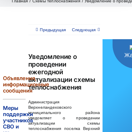
Главная
/
Схемы теплоснабжения
/
Уведомление о провед
Предыдущая
Следующая
Жа
Уведомление о
проведении
ежегодной
Объявления,
актуализации схемы
информационные
теплоснабжения
сообщения
Администрация
Меры
Верхнеландеховского
муниципального района
поддержки
уведомляет о проведении
участников
актуализации схемы
СВО и
теплоснабжения поселка Верхний