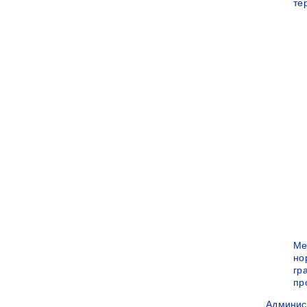
те
Ме
но
гр
пр
Админис