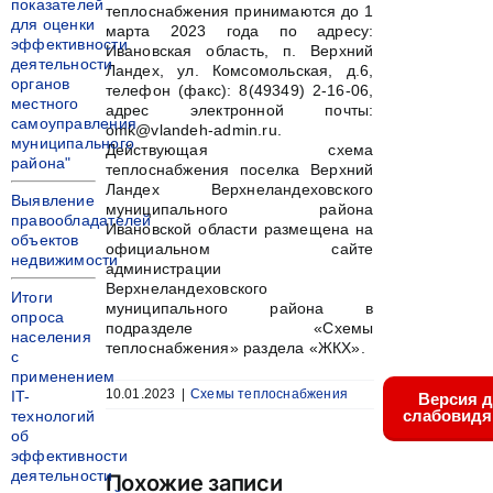
показателей
теплоснабжения принимаются до 1
для оценки
марта 2023 года по адресу:
эффективности
Ивановская область, п. Верхний
деятельности
Ландех, ул. Комсомольская, д.6,
органов
телефон (факс): 8(49349) 2-16-06,
местного
адрес электронной почты:
самоуправления
omk@vlandeh-admin.ru.
муниципального
Действующая схема
района"
теплоснабжения поселка Верхний
Ландех Верхнеландеховского
Выявление
муниципального района
правообладателей
Ивановской области размещена на
объектов
официальном сайте
недвижимости
администрации
Верхнеландеховского
Итоги
муниципального района в
опроса
подразделе «Схемы
населения
теплоснабжения» раздела «ЖКХ».
с
применением
10.01.2023
|
Схемы теплоснабжения
IT-
Версия 
слабовид
технологий
об
эффективности
деятельности
Похожие записи