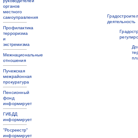
руководителей
органов
местного
Градостроите
самоуправления
деятельность
Профилактика
Градост
терроризма
регулир
и
экстремизма
До
те
Межнациональные
пл
отношения
Пучежская
межрайонная
прокуратура
Пенсионный
фонд
информирует
ГИБДД
информирует
"Росреестр"
информирует