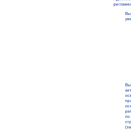
регламе
Вы
ув
Вы
ак
ос
пр
ос
ра
по
ст
(за