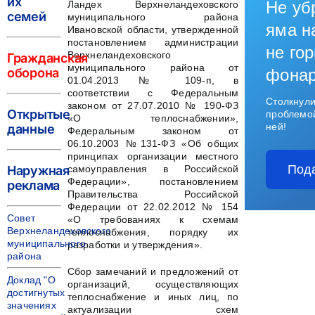
их
Не уб
Ландех Верхнеландеховского
семей
муниципального района
яма н
Ивановской области, утвержденной
постановлением администрации
не гор
Верхнеландеховского
Гражданская
муниципального района от
оборона
фона
01.04.2013 № 109-п, в
соответствии с Федеральным
Столкнули
законом от 27.07.2010 № 190-ФЗ
Открытые
проблемо
«О теплоснабжении»,
ней!
данные
Федеральным законом от
06.10.2003 №131-ФЗ «Об общих
принципах организации местного
Под
Наружная
самоуправления в Российской
Федерации», постановлением
реклама
Правительства Российской
Федерации от 22.02.2012 № 154
Совет
«О требованиях к схемам
Верхнеландеховского
теплоснабжения, порядку их
муниципального
разработки и утверждения».
района
Сбор замечаний и предложений от
Доклад "О
организаций, осуществляющих
достигнутых
теплоснабжение и иных лиц, по
значениях
актуализации схем