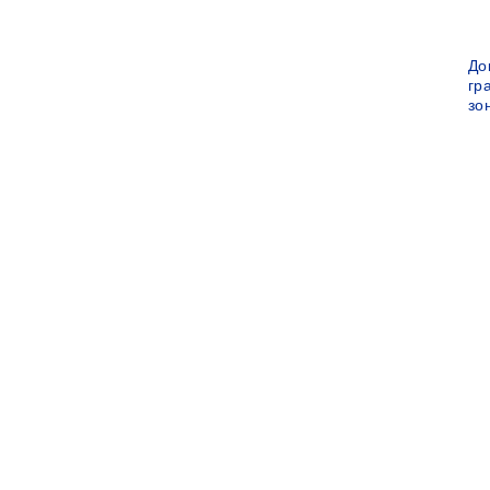
До
гр
зо