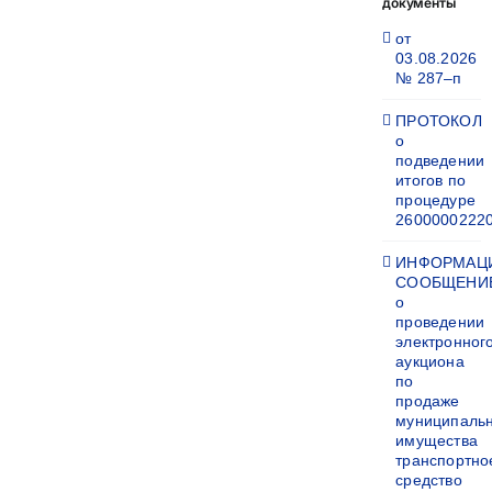
документы
от
03.08.2026
№ 287–п
ПРОТОКОЛ
о
подведении
итогов по
процедуре
2600000222
ИНФОРМАЦ
СООБЩЕНИ
о
проведении
электронног
аукциона
по
продаже
муниципаль
имущества
транспортно
средство