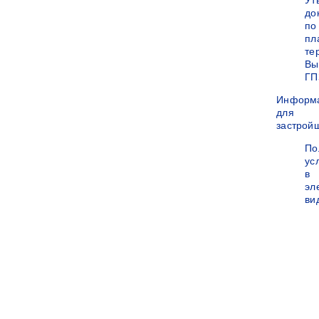
Ут
до
по
пл
те
Вы
ГП
Информ
для
застрой
По
ус
в
эл
ви