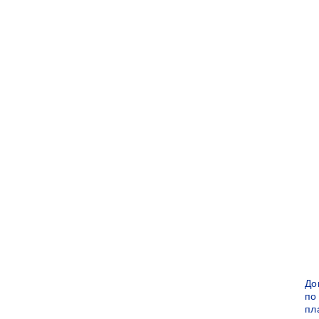
До
по
пл