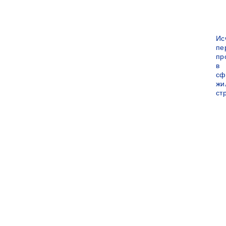
Ис
пе
пр
в
сф
жи
ст