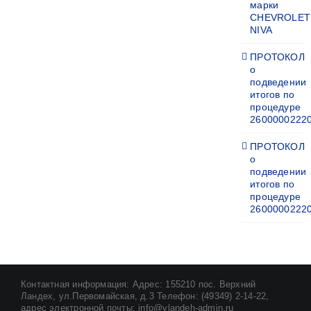
марки
CHEVROLET
NIVA
ПРОТОКОЛ
о
подведении
итогов по
процедуре
2600000222
ПРОТОКОЛ
о
подведении
итогов по
процедуре
2600000222
Контактная информация: Адрес: 155210 пос. Верхний
Ландех, ул.Первомайская, д.3 Телефон: (49349) 2-14-22,
адрес электронной почты: info@vlandeh-admin.ru