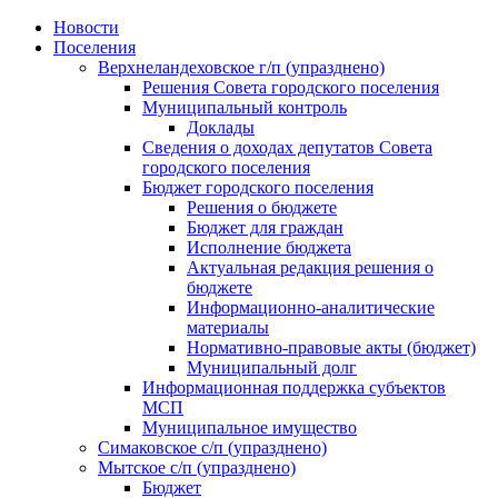
Skip
Новости
to
Поселения
content
Верхнеландеховское г/п (упразднено)
Решения Совета городского поселения
Муниципальный контроль
Доклады
Сведения о доходах депутатов Совета
городского поселения
Бюджет городского поселения
Решения о бюджете
Бюджет для граждан
Исполнение бюджета
Актуальная редакция решения о
бюджете
Информационно-аналитические
материалы
Нормативно-правовые акты (бюджет)
Муниципальный долг
Информационная поддержка субъектов
МСП
Муниципальное имущество
Симаковское с/п (упразднено)
Мытское с/п (упразднено)
Бюджет