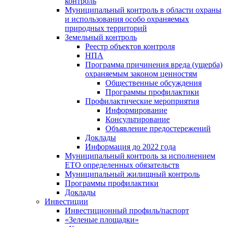
контроль
Муниципальный контроль в области охраны
и использования особо охраняемых
природных территорий
Земельный контроль
Реестр объектов контроля
НПА
Программа причинения вреда (ущерба)
охраняемым законом ценностям
Общественные обсуждения
Программы профилактики
Профилактические мероприятия
Информирование
Консультирование
Объявление предостережений
Доклады
Информация до 2022 года
Муниципальный контроль за исполнением
ЕТО определенных обязательств
Муниципальный жилищный контроль
Программы профилактики
Доклады
Инвестиции
Инвестиционный профиль/паспорт
«Зеленые площадки»