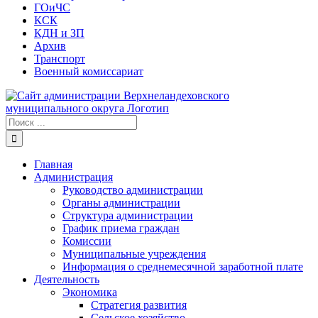
ГОиЧС
КСК
КДН и ЗП
Архив
Транспорт
Военный комиссариат
Результат
поиска:
Главная
Администрация
Руководство администрации
Органы администрации
Структура администрации
График приема граждан
Комиссии
Муниципальные учреждения
Информация о среднемесячной заработной плате
Деятельность
Экономика
Стратегия развития
Сельское хозяйство