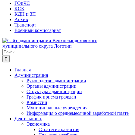
ГОиЧС
КСК
КДН и ЗП
Архив
Транспорт
Военный комиссариат
Результат
поиска:
Главная
Администрация
Руководство администрации
Органы администрации
Структура администрации
График приема граждан
Комиссии
Муниципальные учреждения
Информация о среднемесячной заработной плате
Деятельность
Экономика
Стратегия развития
Сельское хозяйство