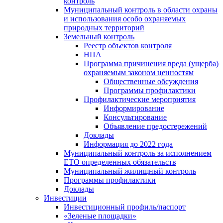
контроль
Муниципальный контроль в области охраны
и использования особо охраняемых
природных территорий
Земельный контроль
Реестр объектов контроля
НПА
Программа причинения вреда (ущерба)
охраняемым законом ценностям
Общественные обсуждения
Программы профилактики
Профилактические мероприятия
Информирование
Консультирование
Объявление предостережений
Доклады
Информация до 2022 года
Муниципальный контроль за исполнением
ЕТО определенных обязательств
Муниципальный жилищный контроль
Программы профилактики
Доклады
Инвестиции
Инвестиционный профиль/паспорт
«Зеленые площадки»