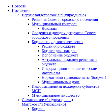
Skip
Новости
to
Поселения
content
Верхнеландеховское г/п (упразднено)
Решения Совета городского поселения
Муниципальный контроль
Доклады
Сведения о доходах депутатов Совета
городского поселения
Бюджет городского поселения
Решения о бюджете
Бюджет для граждан
Исполнение бюджета
Актуальная редакция решения о
бюджете
Информационно-аналитические
материалы
Нормативно-правовые акты (бюджет)
Муниципальный долг
Информационная поддержка субъектов
МСП
Муниципальное имущество
Симаковское с/п (упразднено)
Мытское с/п (упразднено)
Бюджет