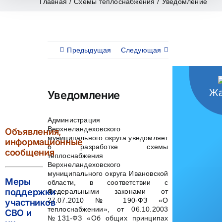
Главная
/
Схемы теплоснабжения
/
Уведомление
Предыдущая
Следующая
Жа
Уведомление
Администрация
Верхнеландеховского
Объявления,
муниципального округа уведомляет
информационные
о разработке схемы
сообщения
теплоснабжения
Верхнеландеховского
муниципального округа Ивановской
Меры
области, в соответствии с
поддержки
Федеральными законами от
27.07.2010 № 190-ФЗ «О
участников
теплоснабжении», от 06.10.2003
СВО и
№131-ФЗ «Об общих принципах