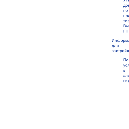
Ут
до
по
пл
те
Вы
ГП
Информ
для
застрой
По
ус
в
эл
ви