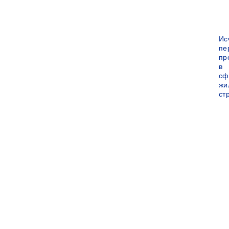
Ис
пе
пр
в
сф
жи
ст