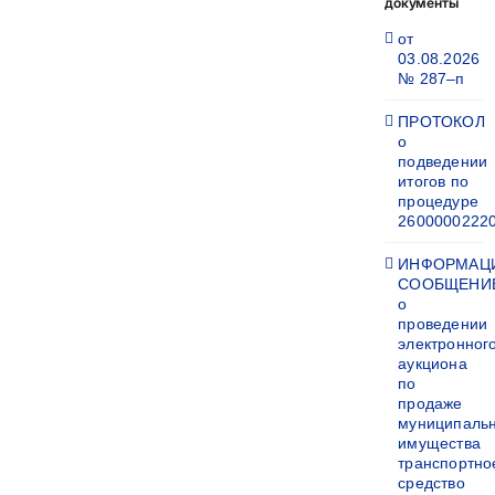
документы
от
03.08.2026
№ 287–п
ПРОТОКОЛ
о
подведении
итогов по
процедуре
2600000222
ИНФОРМАЦ
СООБЩЕНИ
о
проведении
электронног
аукциона
по
продаже
муниципаль
имущества
транспортно
средство