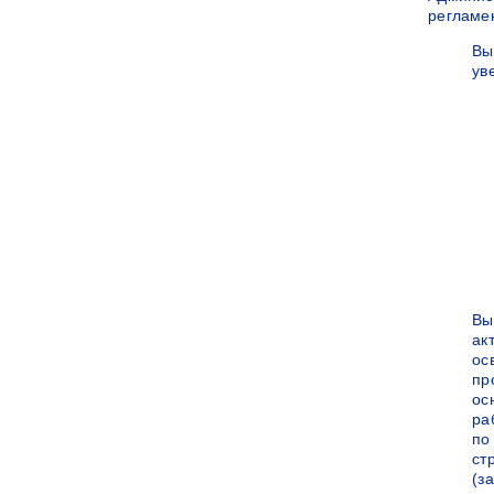
регламе
Вы
ув
Вы
ак
ос
пр
ос
ра
по
ст
(за