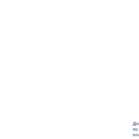
До
по
пл