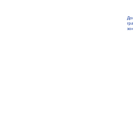
До
гр
зо