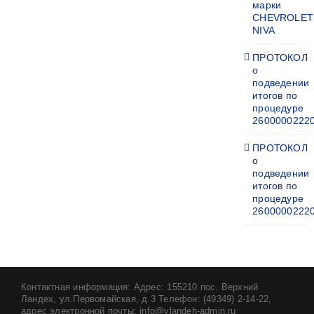
марки
CHEVROLET
NIVA
ПРОТОКОЛ
о
подведении
итогов по
процедуре
2600000222
ПРОТОКОЛ
о
подведении
итогов по
процедуре
2600000222
Контактная информация: Адрес: 155210 пос. Верхний
Ландех, ул.Первомайская, д.3 Телефон: (49349) 2-14-22,
адрес электронной почты: info@vlandeh-admin.ru