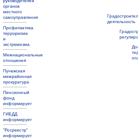
руководителей
органов
местного
Градостроите
самоуправления
деятельность
Профилактика
Градост
терроризма
регулир
и
экстремизма
До
те
Межнациональные
пл
отношения
Пучежская
межрайонная
прокуратура
Пенсионный
фонд
информирует
ГИБДД
информирует
"Росреестр"
информирует