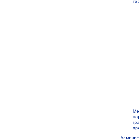
те
Ме
но
гр
пр
Админис