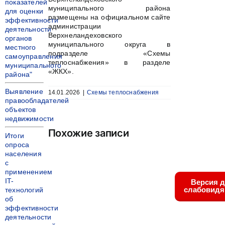
показателей
муниципального района
для оценки
размещены на официальном сайте
эффективности
администрации
деятельности
Верхнеландеховского
органов
муниципального округа в
местного
подразделе «Схемы
самоуправления
теплоснабжения» в разделе
муниципального
«ЖКХ».
района"
Выявление
14.01.2026
|
Схемы теплоснабжения
правообладателей
объектов
недвижимости
Похожие записи
Итоги
опроса
населения
с
применением
IT-
Версия 
слабовид
технологий
об
эффективности
деятельности