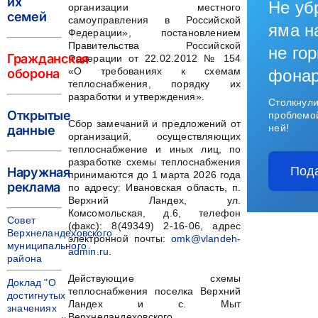
их
Не уб
организации местного
семей
самоуправления в Российской
яма н
Федерации», постановлением
Правительства Российской
не гор
Гражданская
Федерации от 22.02.2012 № 154
«О требованиях к схемам
оборона
фона
теплоснабжения, порядку их
разработки и утверждения».
Столкнули
Открытые
проблемо
Сбор замечаний и предложений от
ней!
данные
организаций, осуществляющих
теплоснабжение и иных лиц, по
разработке схемы теплоснабжения
Под
Наружная
принимаются до 1 марта 2026 года
реклама
по адресу: Ивановская область, п.
Верхний Ландех, ул.
Комсомольская, д.6, телефон
Совет
(факс): 8(49349) 2-16-06, адрес
Верхнеландеховского
электронной почты:
omk@vlandeh-
муниципального
admin.ru
.
района
Действующие схемы
Доклад "О
теплоснабжения поселка Верхний
достигнутых
Ландех и с. Мыт
значениях
Верхнеландеховского