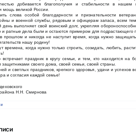
лестью добивается благополучия и стабильности в нашем г
и мощь великой России.
зить слова особой благодарности и признательности ветера
ойны и военной службы, рядовым и офицерам запаса, всем тем,
й день выполняет свой воинский долг, укрепляя обороноспособн
 и ратные дела были и остаются примером для подрастающего 
 в прошлом и никогда не наступит время, когда нужно защищать
ягательств нашу родину!
ут времена, когда нужно только строить, созидать, любить, расти
ь!
 встречает праздник в кругу семьи, и тем, кто находится на б
 защитниками своего дома, своей семьи, своей страны.
ей и светлых праздников, крепкого здоровья, удачи и успехов в
ра и согласия каждой семье!
деховского
района Н.Н. Смирнова
ти
писи