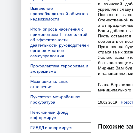
и воинской доб
Выявление
укрепляет славу 
правообладателей объектов
Позвольте выра
недвижимости
Отечественной в
этот праздничны
Итоги опроса населения с
Ваши доблестные
применением IT-технологий
Пусть останется
об эффективности
оберегать от пос
деятельности руководителей
Пусть всегда буд
органов местного
страха за их жизн
самоуправления
Желаю всем, кто
быть настоящими
Профилактика терроризма и
Мирных Вам будн
экстремизма
и начинаниях, ми
Межнациональные
Глава Верхнелан
отношения
муниципального 
Пучежская межрайонная
прокуратура
19.02.2019
|
Новос
Пенсионный фонд
информирует
Похожие за
ГИБДД информирует