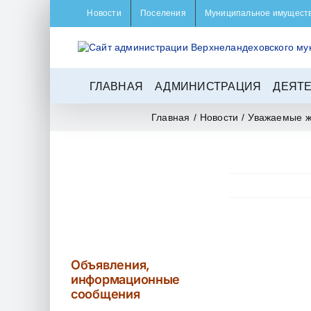
Skip
Новости
Поселения
Муниципальное имущест
to
content
ГЛАВНАЯ
АДМИНИСТРАЦИЯ
ДЕЯТ
Главная
/
Новости
/
Уважаемые ж
View
Larger
Объявления,
Image
информационные
сообщения