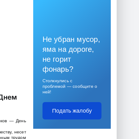
Не убран мусор,
яма на дороге,
не горит
фонарь?
Столкнулись с
проблемой — сообщите о
ней!
 Днем
Подать жалобу
иков — День
еству, несет
ирным трудом