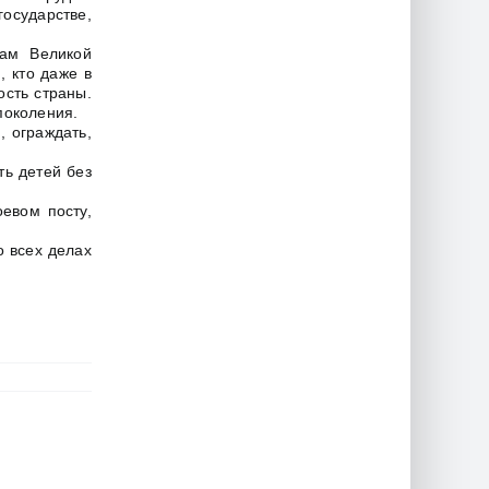
осударстве,
нам Великой
 кто даже в
ость страны.
поколения.
, ограждать,
ть детей без
оевом посту,
о всех делах