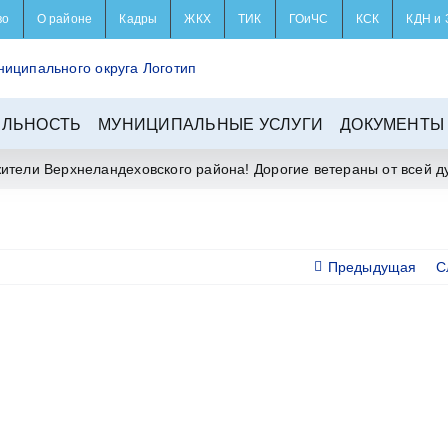
во
О районе
Кадры
ЖКХ
ТИК
ГОиЧС
КСК
КДН и 
ЕЛЬНОСТЬ
МУНИЦИПАЛЬНЫЕ УСЛУГИ
ДОКУМЕНТЫ
ители Верхнеландеховского района! Дорогие ветераны от всей д
Предыдущая
С