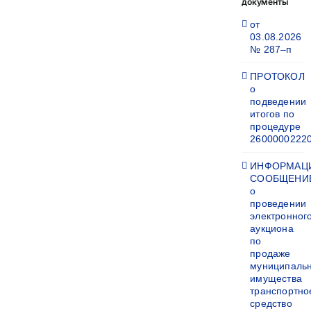
документы
от
03.08.2026
№ 287–п
ПРОТОКОЛ
о
подведении
итогов по
процедуре
2600000222
ИНФОРМАЦ
СООБЩЕНИ
о
проведении
электронног
аукциона
по
продаже
муниципаль
имущества
транспортно
средство