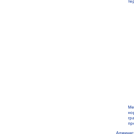
те
Ме
но
гр
пр
Админис