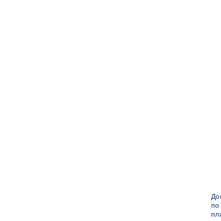
До
по
пл