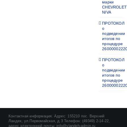
марки
CHEVROLET
NIVA
ПРОТОКОЛ
о
подведении
итогов по
процедуре
2600000222
ПРОТОКОЛ
о
подведении
итогов по
процедуре
2600000222
Контактная информация: Адрес: 155210 пос. Верхний
Ландех, ул.Первомайская, д.3 Телефон: (49349) 2-14-22,
адрес электронной почты: info@vlandeh-admin.ru