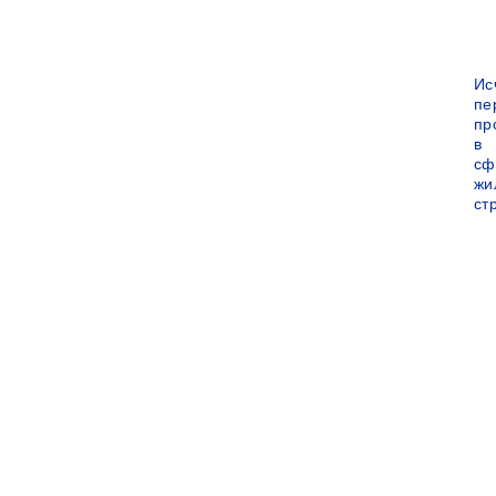
Ис
пе
пр
в
сф
жи
ст