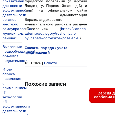
показателей
городского поселения (п.Верхний
для оценки
Ландех, ул.Первомайская. д.3) и
эффективности
(или) на официальном сайте
деятельности
администрации
органов
Верхнеландеховского
местного
муниципального района в разделе
самоуправления
«Поселения» (
https://vlandeh-
муниципального
admin.ru/category/resheniya-o-
района"
byudzhete-gorodskoe-poselenie/
).
Выявление
Скачать порядок учета
правообладателей
предложений
объектов
недвижимости
18.11.2024
|
Новости
Итоги
опроса
населения
Похожие записи
с
применением
IT-
Версия 
слабовид
технологий
об
эффективности
деятельности