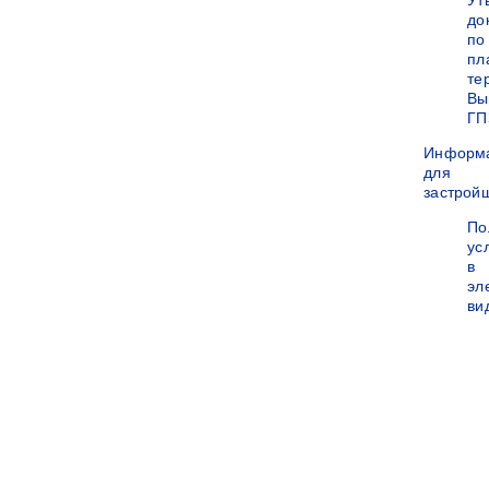
Ут
до
по
пл
те
Вы
ГП
Информ
для
застрой
По
ус
в
эл
ви