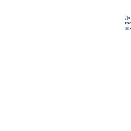
До
гр
зо