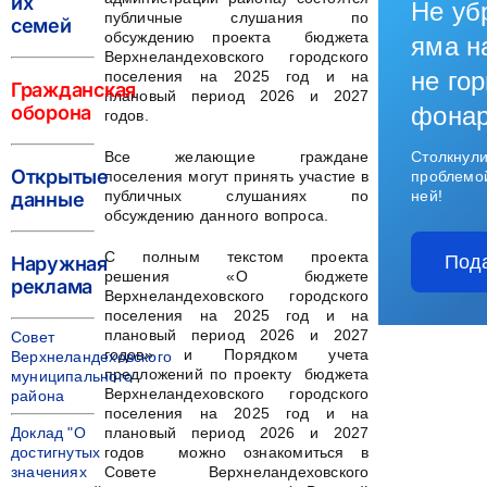
их
Не уб
публичные слушания по
семей
обсуждению проекта бюджета
яма н
Верхнеландеховского городского
не гор
поселения на 2025 год и на
Гражданская
плановый период 2026 и 2027
оборона
фона
годов.
Все желающие граждане
Столкнули
Открытые
поселения могут принять участие в
проблемо
публичных слушаниях по
ней!
данные
обсуждению данного вопроса.
С полным текстом проекта
Под
Наружная
решения «О бюджете
реклама
Верхнеландеховского городского
поселения на 2025 год и на
плановый период 2026 и 2027
Совет
годов» и Порядком учета
Верхнеландеховского
предложений по проекту бюджета
муниципального
Верхнеландеховского городского
района
поселения на 2025 год и на
Доклад "О
плановый период 2026 и 2027
достигнутых
годов можно ознакомиться в
значениях
Совете Верхнеландеховского