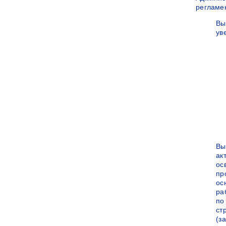
регламе
Вы
ув
Вы
ак
ос
пр
ос
ра
по
ст
(за