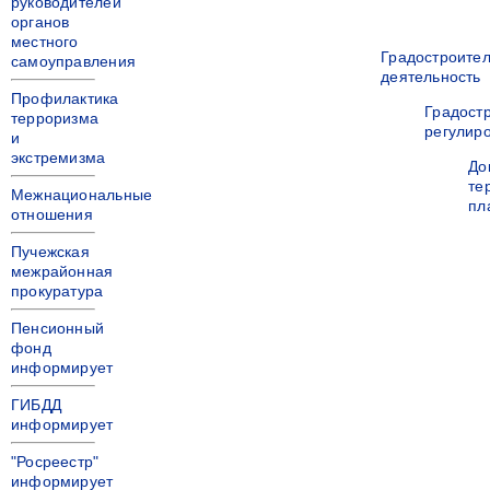
руководителей
органов
местного
Градостроите
самоуправления
деятельность
Профилактика
Градост
терроризма
регулир
и
экстремизма
До
те
Межнациональные
пл
отношения
Пучежская
межрайонная
прокуратура
Пенсионный
фонд
информирует
ГИБДД
информирует
"Росреестр"
информирует