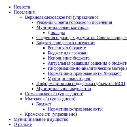
Skip
Новости
to
Поселения
content
Верхнеландеховское г/п (упразднено)
Решения Совета городского поселения
Муниципальный контроль
Доклады
Сведения о доходах депутатов Совета городск
Бюджет городского поселения
Решения о бюджете
Бюджет для граждан
Исполнение бюджета
Актуальная редакция решения о бюджет
Информационно-аналитические матери
Нормативно-правовые акты (бюджет)
Муниципальный долг
Информационная поддержка субъектов МСП
Муниципальное имущество
Симаковское с/п (упразднено)
Мытское с/п (упразднено)
Бюджет
Нормативно-правовые акты
Кромское с/п (упразднено)
Муниципальное имущество
О районе