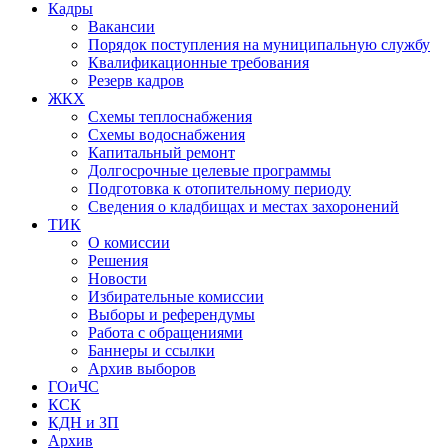
Кадры
Вакансии
Порядок поступления на муниципальную службу
Квалификационные требования
Резерв кадров
ЖКХ
Схемы теплоснабжения
Схемы водоснабжения
Капитальный ремонт
Долгосрочные целевые программы
Подготовка к отопительному периоду
Сведения о кладбищах и местах захоронений
ТИК
О комиссии
Решения
Новости
Избирательные комиссии
Выборы и референдумы
Работа с обращениями
Баннеры и ссылки
Архив выборов
ГОиЧС
КСК
КДН и ЗП
Архив