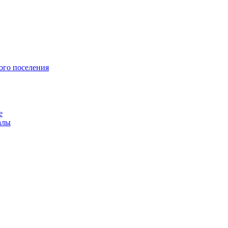
ого поселения
е
алы