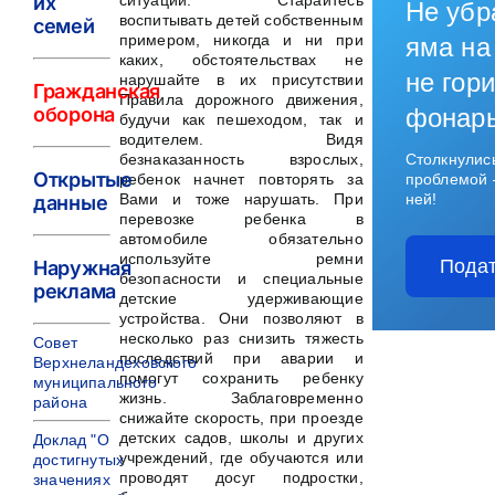
их
ситуации. Старайтесь
Не убр
воспитывать детей собственным
семей
примером, никогда и ни при
яма на
каких, обстоятельствах не
не гори
нарушайте в их присутствии
Гражданская
Правила дорожного движения,
оборона
фонар
будучи как пешеходом, так и
водителем. Видя
безнаказанность взрослых,
Столкнулис
Открытые
ребенок начнет повторять за
проблемой 
Вами и тоже нарушать. При
ней!
данные
перевозке ребенка в
автомобиле обязательно
используйте ремни
Подат
Наружная
безопасности и специальные
реклама
детские удерживающие
устройства. Они позволяют в
несколько раз снизить тяжесть
Совет
последствий при аварии и
Верхнеландеховского
помогут сохранить ребенку
муниципального
жизнь. Заблаговременно
района
снижайте скорость, при проезде
детских садов, школы и других
Доклад "О
учреждений, где обучаются или
достигнутых
проводят досуг подростки,
значениях