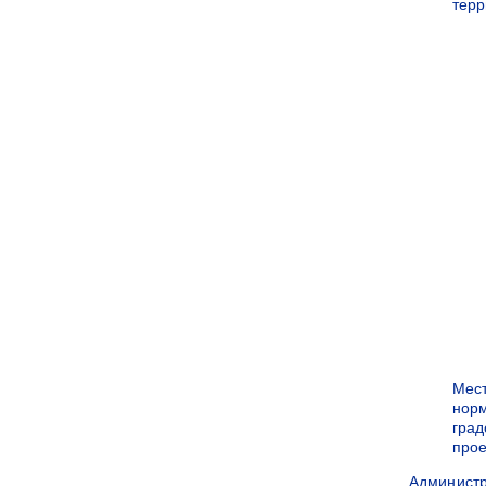
терр
Мес
нор
град
прое
Админист