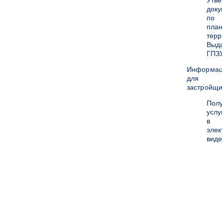
Утв
док
по
пла
терр
Выд
ГПЗ
Информа
для
застройщи
Пол
услу
в
эле
вид