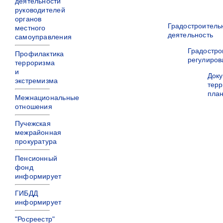
деятельности
руководителей
органов
Градостроитель
местного
деятельность
самоуправления
Градостро
Профилактика
регулиров
терроризма
и
Док
экстремизма
терр
пла
Межнациональные
отношения
Пучежская
межрайонная
прокуратура
Пенсионный
фонд
информирует
ГИБДД
информирует
"Росреестр"