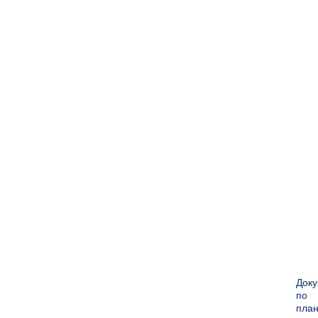
Док
по
пла