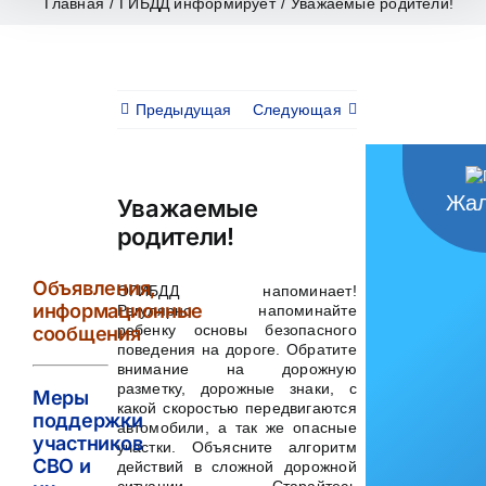
Главная
/
ГИБДД информирует
/
Уважаемые родители!
Предыдущая
Следующая
Жал
Уважаемые
родители!
Объявления,
ОГИБДД напоминает!
информационные
Регулярно напоминайте
ребенку основы безопасного
сообщения
поведения на дороге. Обратите
внимание на дорожную
разметку, дорожные знаки, с
Меры
какой скоростью передвигаются
поддержки
автомобили, а так же опасные
участников
участки. Объясните алгоритм
СВО и
действий в сложной дорожной