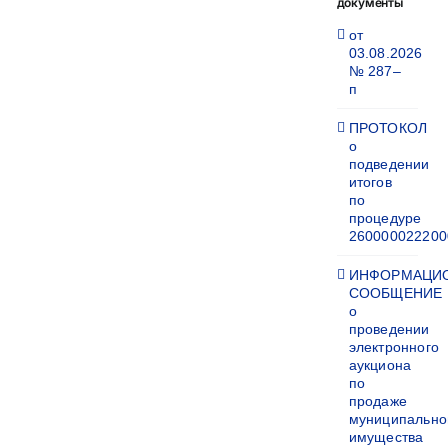
документы
от
03.08.2026
№ 287–
п
ПРОТОКОЛ
о
подведении
итогов
по
процедуре
260000022200
ИНФОРМАЦИ
СООБЩЕНИЕ
о
проведении
электронного
аукциона
по
продаже
муниципально
имущества