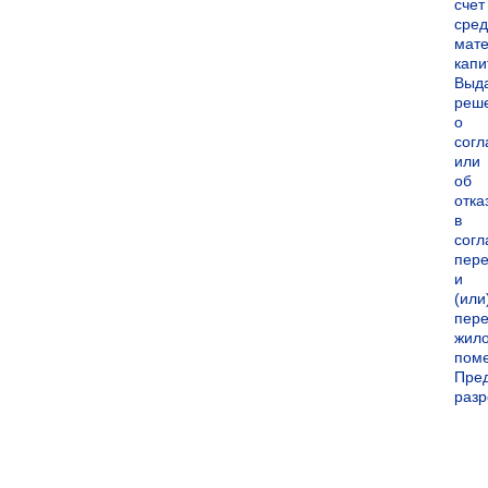
счет
сред
мате
капи
Выд
реш
о
согл
или
об
отка
в
согл
пер
и
(или
пере
жил
пом
Пре
раз