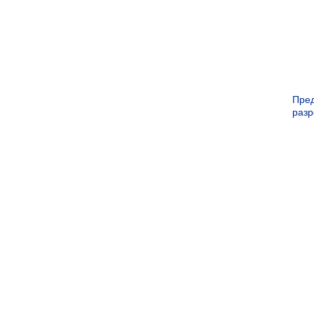
Пре
раз