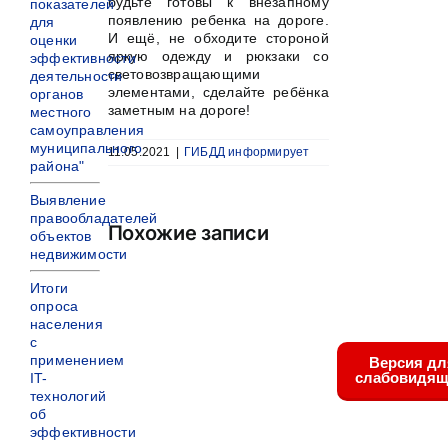
будьте готовы к внезапному
показателей
появлению ребенка на дороге.
для
И ещё, не обходите стороной
оценки
яркую одежду и рюкзаки со
эффективности
световозвращающими
деятельности
элементами, сделайте ребёнка
органов
заметным на дороге!
местного
самоуправления
муниципального
11.05.2021
|
ГИБДД информирует
района"
Выявление
правообладателей
Похожие записи
объектов
недвижимости
Итоги
опроса
населения
с
применением
Версия дл
слабовидящ
IT-
технологий
об
эффективности