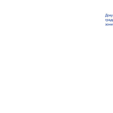
Док
град
зон