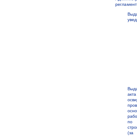
регламен
Выд
уве
Выд
акта
осви
про
осн
рабо
по
стро
(за