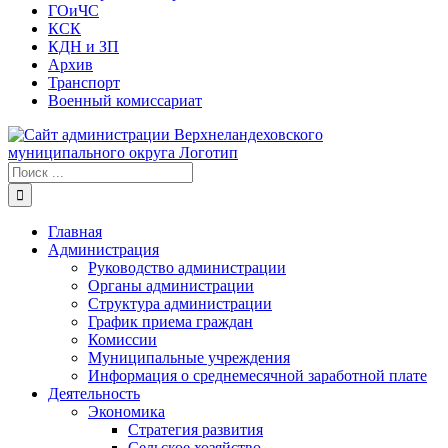
ГОиЧС
КСК
КДН и ЗП
Архив
Транспорт
Военный комиссариат
Результат
поиска:
Главная
Администрация
Руководство администрации
Органы администрации
Структура администрации
График приема граждан
Комиссии
Муниципальные учреждения
Информация о среднемесячной заработной плате
Деятельность
Экономика
Стратегия развития
Сельское хозяйство