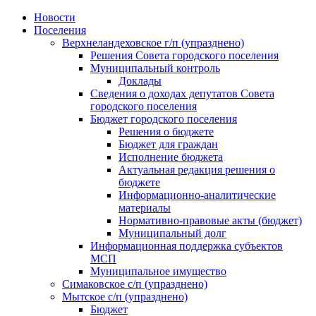
Skip
Новости
to
Поселения
content
Верхнеландеховское г/п (упразднено)
Решения Совета городского поселения
Муниципальный контроль
Доклады
Сведения о доходах депутатов Совета
городского поселения
Бюджет городского поселения
Решения о бюджете
Бюджет для граждан
Исполнение бюджета
Актуальная редакция решения о
бюджете
Информационно-аналитические
материалы
Нормативно-правовые акты (бюджет)
Муниципальный долг
Информационная поддержка субъектов
МСП
Муниципальное имущество
Симаковское с/п (упразднено)
Мытское с/п (упразднено)
Бюджет