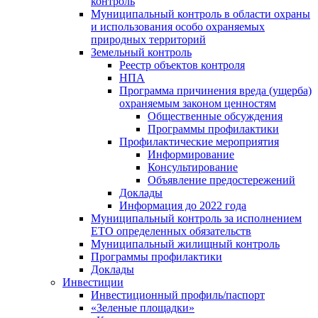
контроль
Муниципальный контроль в области охраны
и использования особо охраняемых
природных территорий
Земельный контроль
Реестр объектов контроля
НПА
Программа причинения вреда (ущерба)
охраняемым законом ценностям
Общественные обсуждения
Программы профилактики
Профилактические мероприятия
Информирование
Консультирование
Объявление предостережений
Доклады
Информация до 2022 года
Муниципальный контроль за исполнением
ЕТО определенных обязательств
Муниципальный жилищный контроль
Программы профилактики
Доклады
Инвестиции
Инвестиционный профиль/паспорт
«Зеленые площадки»