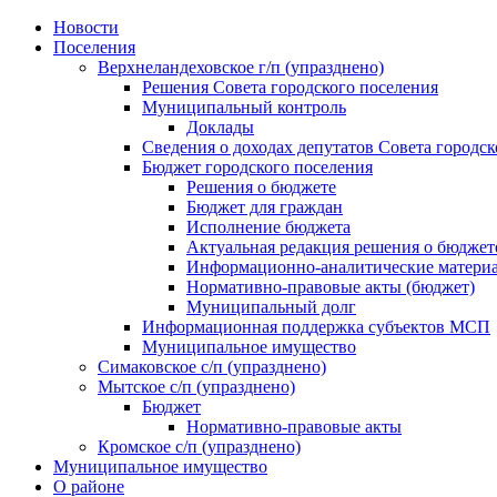
Skip
Новости
to
Поселения
content
Верхнеландеховское г/п (упразднено)
Решения Совета городского поселения
Муниципальный контроль
Доклады
Сведения о доходах депутатов Совета городск
Бюджет городского поселения
Решения о бюджете
Бюджет для граждан
Исполнение бюджета
Актуальная редакция решения о бюджет
Информационно-аналитические матери
Нормативно-правовые акты (бюджет)
Муниципальный долг
Информационная поддержка субъектов МСП
Муниципальное имущество
Симаковское с/п (упразднено)
Мытское с/п (упразднено)
Бюджет
Нормативно-правовые акты
Кромское с/п (упразднено)
Муниципальное имущество
О районе