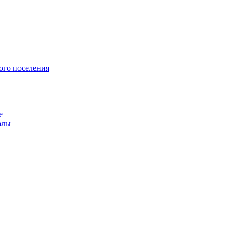
ого поселения
е
алы