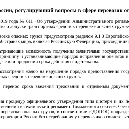
сии, регулирующий вопросы в сфере перевозок о
 2019 года № 611 «Об утверждении Административного реглам
ва о допуске транспортных средств к перевозке опасных грузов
евозке опасных грузов предусмотрена разделом 9.1.3 Европейс
в 50 странах мира, включая Российскую Федерацию, присоединив
тривающие возможность получения заявителями государственн
у принципу и устанавливающие порядок исправления опечаток и
даче или продлении срока действия свидетельства.
ссмотрения жалоб на нарушение порядка предоставления госу
ных средств к перевозке опасных грузов.
 перенос срока введения требований к отдельным докумен
ия процедур официального утверждения типа цистерн и их п
изменений в технический регламент Таможенного союза «О безо
 перевозки опасных грузов, в соответствие с ДОПОГ, подразде
 территории России без истребования у перевозчиков свидетель