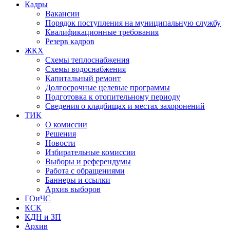
Кадры
Вакансии
Порядок поступления на муниципальную службу
Квалификационные требования
Резерв кадров
ЖКХ
Схемы теплоснабжения
Схемы водоснабжения
Капитальный ремонт
Долгосрочные целевые программы
Подготовка к отопительному периоду
Сведения о кладбищах и местах захоронений
ТИК
О комиссии
Решения
Новости
Избирательные комиссии
Выборы и референдумы
Работа с обращениями
Баннеры и ссылки
Архив выборов
ГОиЧС
КСК
КДН и ЗП
Архив