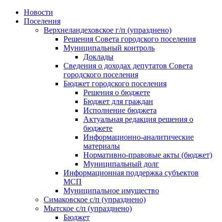
Skip
Новости
to
Поселения
content
Верхнеландеховское г/п (упразднено)
Решения Совета городского поселения
Муниципальный контроль
Доклады
Сведения о доходах депутатов Совета
городского поселения
Бюджет городского поселения
Решения о бюджете
Бюджет для граждан
Исполнение бюджета
Актуальная редакция решения о
бюджете
Информационно-аналитические
материалы
Нормативно-правовые акты (бюджет)
Муниципальный долг
Информационная поддержка субъектов
МСП
Муниципальное имущество
Симаковское с/п (упразднено)
Мытское с/п (упразднено)
Бюджет