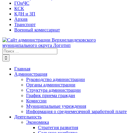
ГОиЧС
КСК
КДН и ЗП
Архив
Транспорт
Военный комиссариат
Результат
поиска:
Главная
Администрация
Руководство администрации
Органы администрации
Структура администрации
График приема граждан
Комиссии
Муниципальные учреждения
Информация о среднемесячной заработной плате
Деятельность
Экономика
Стратегия развития
Сельское хозяйство