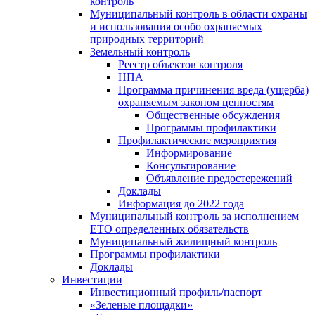
контроль
Муниципальный контроль в области охраны
и использования особо охраняемых
природных территорий
Земельный контроль
Реестр объектов контроля
НПА
Программа причинения вреда (ущерба)
охраняемым законом ценностям
Общественные обсуждения
Программы профилактики
Профилактические мероприятия
Информирование
Консультирование
Объявление предостережений
Доклады
Информация до 2022 года
Муниципальный контроль за исполнением
ЕТО определенных обязательств
Муниципальный жилищный контроль
Программы профилактики
Доклады
Инвестиции
Инвестиционный профиль/паспорт
«Зеленые площадки»