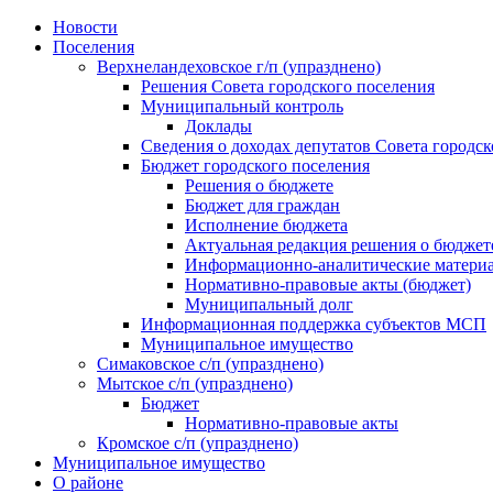
Skip
Новости
to
Поселения
content
Верхнеландеховское г/п (упразднено)
Решения Совета городского поселения
Муниципальный контроль
Доклады
Сведения о доходах депутатов Совета городск
Бюджет городского поселения
Решения о бюджете
Бюджет для граждан
Исполнение бюджета
Актуальная редакция решения о бюджет
Информационно-аналитические матери
Нормативно-правовые акты (бюджет)
Муниципальный долг
Информационная поддержка субъектов МСП
Муниципальное имущество
Симаковское с/п (упразднено)
Мытское с/п (упразднено)
Бюджет
Нормативно-правовые акты
Кромское с/п (упразднено)
Муниципальное имущество
О районе