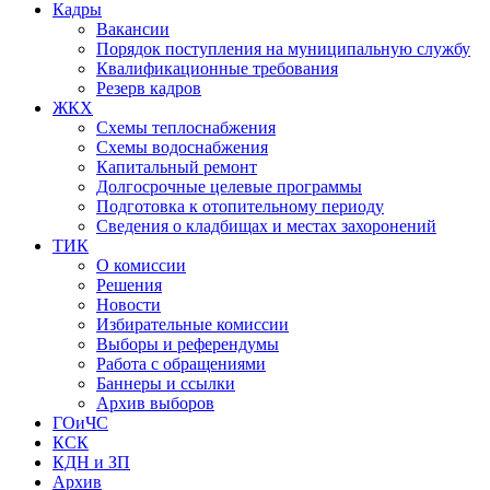
Кадры
Вакансии
Порядок поступления на муниципальную службу
Квалификационные требования
Резерв кадров
ЖКХ
Схемы теплоснабжения
Схемы водоснабжения
Капитальный ремонт
Долгосрочные целевые программы
Подготовка к отопительному периоду
Сведения о кладбищах и местах захоронений
ТИК
О комиссии
Решения
Новости
Избирательные комиссии
Выборы и референдумы
Работа с обращениями
Баннеры и ссылки
Архив выборов
ГОиЧС
КСК
КДН и ЗП
Архив