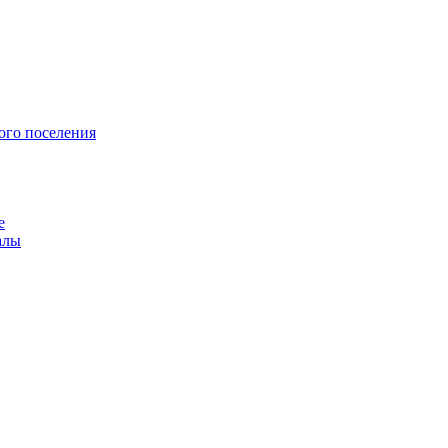
ого поселения
е
алы