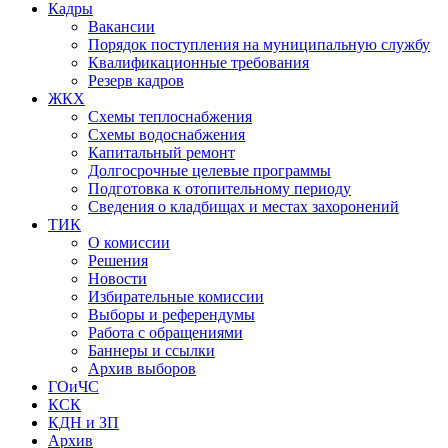
Кадры
Вакансии
Порядок поступления на муниципальную службу
Квалификационные требования
Резерв кадров
ЖКХ
Схемы теплоснабжения
Схемы водоснабжения
Капитальный ремонт
Долгосрочные целевые программы
Подготовка к отопительному периоду
Сведения о кладбищах и местах захоронений
ТИК
О комиссии
Решения
Новости
Избирательные комиссии
Выборы и референдумы
Работа с обращениями
Баннеры и ссылки
Архив выборов
ГОиЧС
КСК
КДН и ЗП
Архив