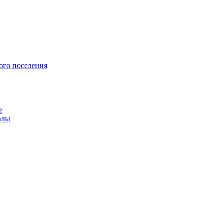
ого поселения
е
алы