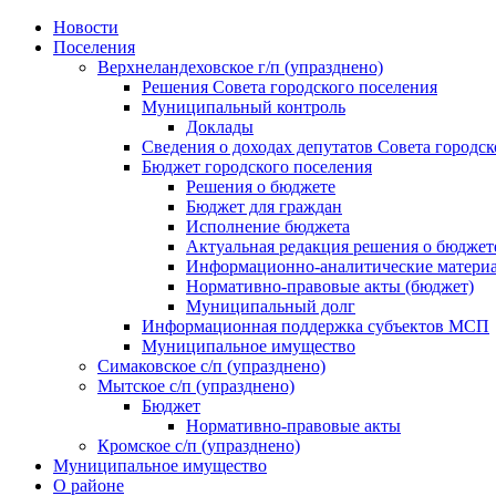
Skip
Новости
to
Поселения
content
Верхнеландеховское г/п (упразднено)
Решения Совета городского поселения
Муниципальный контроль
Доклады
Сведения о доходах депутатов Совета городск
Бюджет городского поселения
Решения о бюджете
Бюджет для граждан
Исполнение бюджета
Актуальная редакция решения о бюджет
Информационно-аналитические матери
Нормативно-правовые акты (бюджет)
Муниципальный долг
Информационная поддержка субъектов МСП
Муниципальное имущество
Симаковское с/п (упразднено)
Мытское с/п (упразднено)
Бюджет
Нормативно-правовые акты
Кромское с/п (упразднено)
Муниципальное имущество
О районе