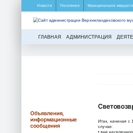
Skip
Новости
Поселения
Муниципальное имущест
to
content
ГЛАВНАЯ
АДМИНИСТРАЦИЯ
ДЕЯТ
Световозв
Объявления,
информационные
Итак, начиная с
сообщения
случае:
• вне населенног