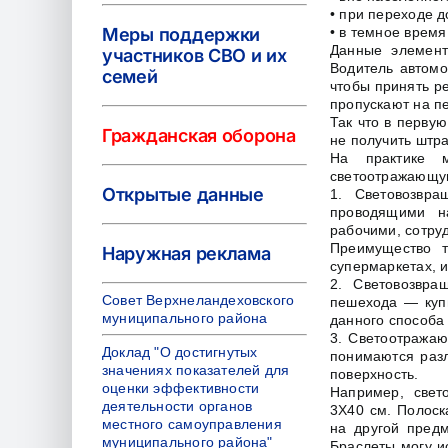
• при переходе д
Меры поддержки
• в темное время
Данные элемент
участников СВО и их
Водитель автомо
семей
чтобы принять р
пропускают на п
Так что в перву
Гражданская оборона
не получить штр
На практике м
светоотражающую
Открытые данные
1. Световозвра
проводящими н
рабочими, сотру
Преимущество т
Наружная реклама
супермаркетах, 
2. Световозвр
Совет Верхнеландеховского
пешехода — куп
муниципального района
данного способа 
3. Светоотража
Доклад "О достигнутых
понимаются раз
значениях показателей для
поверхность.
оценки эффективности
Например, свет
деятельности органов
3X40 см. Полоск
местного самоуправления
на другой предм
муниципального района"
Браслеты могу и