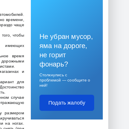
втомобилей.
чно времени,
гораздо чаще
Не убран мусор,
 того, чтобы
яма на дороге,
в, имеющих
не горит
льное время
 дорожными
фонарь?
истами.
магазинах и
Столкнулись с
проблемой — сообщите о
ариант для
ней!
Достоинство
ть.
нном случае
Подать жалобу
оотражающую
ку размером
акручиваться
и на ногах.
о снять (при