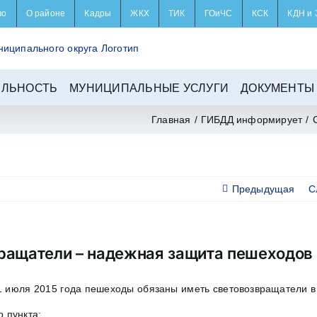
во
О районе
Кадры
ЖКХ
ТИК
ГОиЧС
КСК
КДН и 
ЕЛЬНОСТЬ
МУНИЦИПАЛЬНЫЕ УСЛУГИ
ДОКУМЕНТЫ
Главная
/
ГИБДД информирует
/
Предыдущая
С
ращатели – надежная защита пешеходов
 1 июля 2015 года пешеходы обязаны иметь световозвращатели 
о пункта;