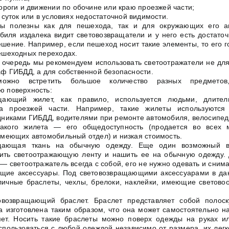
ороги и движении по обочине или краю проезжей части;
 суток или в условиях недостаточной видимости.
ы полезны как для пешехода, так и для окружающих его а
биля издалека видит световозвращатели и у него есть достато
ешение. Например, если пешеход носит такие элементы, то его 
ешеходных переходах.
ю очередь мы рекомендуем использовать светоотражатели не для
аф ГИБДД, а для собственной безопасности.
ожно встретить большое количество разных предмето
 поверхность:
щающий жилет, как правило, используется людьми, длите
а проезжей части. Например, такие жилеты используются
дниками ГИБДД, водителями при ремонте автомобиля, велосипед
акого жилета — его общедоступность (продается во всех 
имеющих автомобильный отдел) и низкая стоимость.
ащающая ткань на обычную одежду. Еще один возможный в
ить светоотражающую ленту и нашить ее на обычную одежду. 
— светоотражатель всегда с собой, его не нужно одевать и снима
ющие аксессуары. Под световозвращающими аксессуарами в да
личные браслеты, чехлы, брелоки, наклейки, имеющие светов
овозвращающий браслет. Браслет представляет собой полос
а изготовлена таким образом, что она может самостоятельно н
ет. Носить такие браслеты можно поверх одежды на руках ил
спользоваться с любой одеждой независимо от размера, их легк