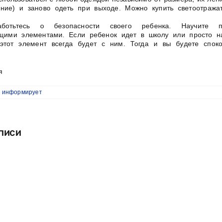
ние) и заново одеть при выходе. Можно купить светоотража
аботьтесь о безопасности своего ребенка. Научите по
щими элементами. Если ребенок идет в школу или просто 
ь этот элемент всегда будет с ним. Тогда и вы будете спок
я
 информирует
писи