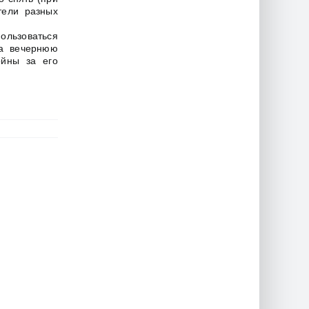
тели разных
льзоваться
на вечернюю
ойны за его