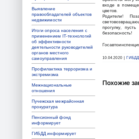
входе в помеще
Выявление
цветов.
правообладателей объектов
Родители! Поз
недвижимости
световозвращаю
прогулку, пуст
Итоги опроса населения с
безопасность!
применением IT-технологий
об эффективности
Госавтоинспекци
деятельности руководителей
органов местного
10.04.2020
|
ГИБДД
самоуправления
Профилактика терроризма и
экстремизма
Похожие за
Межнациональные
отношения
Пучежская межрайонная
прокуратура
Пенсионный фонд
информирует
ГИБДД информирует