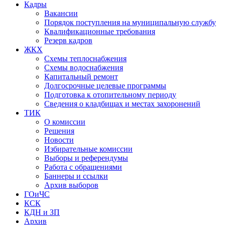
Кадры
Вакансии
Порядок поступления на муниципальную службу
Квалификационные требования
Резерв кадров
ЖКХ
Схемы теплоснабжения
Схемы водоснабжения
Капитальный ремонт
Долгосрочные целевые программы
Подготовка к отопительному периоду
Сведения о кладбищах и местах захоронений
ТИК
О комиссии
Решения
Новости
Избирательные комиссии
Выборы и референдумы
Работа с обращениями
Баннеры и ссылки
Архив выборов
ГОиЧС
КСК
КДН и ЗП
Архив