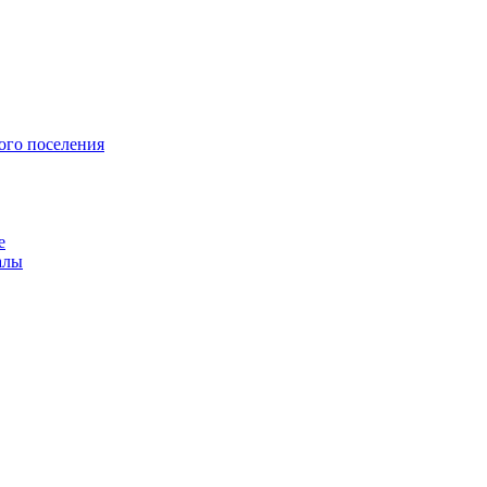
ого поселения
е
алы