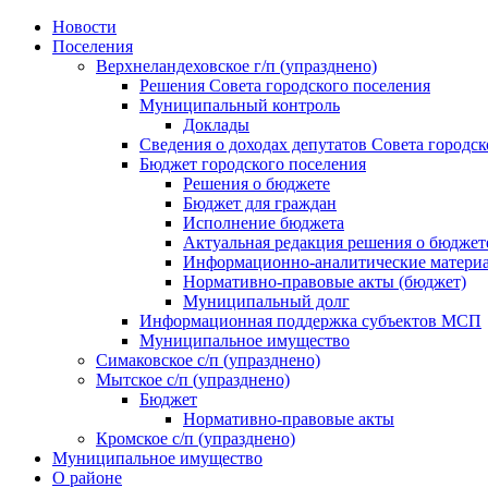
Skip
Новости
to
Поселения
content
Верхнеландеховское г/п (упразднено)
Решения Совета городского поселения
Муниципальный контроль
Доклады
Сведения о доходах депутатов Совета городск
Бюджет городского поселения
Решения о бюджете
Бюджет для граждан
Исполнение бюджета
Актуальная редакция решения о бюджет
Информационно-аналитические матери
Нормативно-правовые акты (бюджет)
Муниципальный долг
Информационная поддержка субъектов МСП
Муниципальное имущество
Симаковское с/п (упразднено)
Мытское с/п (упразднено)
Бюджет
Нормативно-правовые акты
Кромское с/п (упразднено)
Муниципальное имущество
О районе