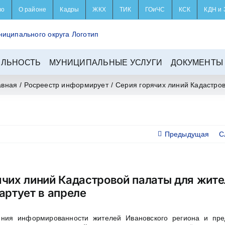
во
О районе
Кадры
ЖКХ
ТИК
ГОиЧС
КСК
КДН и 
ЕЛЬНОСТЬ
МУНИЦИПАЛЬНЫЕ УСЛУГИ
ДОКУМЕНТЫ
авная
/
Росреестр информирует
/
Серия горячих линий Кадастров
Предыдущая
С
ячих линий Кадастровой палаты для жит
артует в апреле
ния информированности жителей Ивановского региона и пре