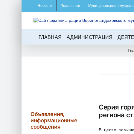
Skip
Новости
Поселения
Муниципальное имущест
to
content
ГЛАВНАЯ
АДМИНИСТРАЦИЯ
ДЕЯТ
Гл
Серия гор
Объявления,
региона ст
информационные
сообщения
В целях повыше