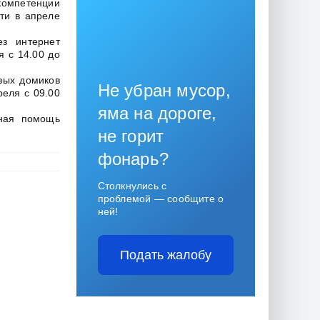
компетенции
ти в апреле
з интернет
я с 14.00 до
вых домиков
Не убран мусор,
реля с 09.00
яма на дороге,
нная помощь
не горит
фонарь?
Столкнулись с
проблемой — сообщите о
ней!
Подать жалобу