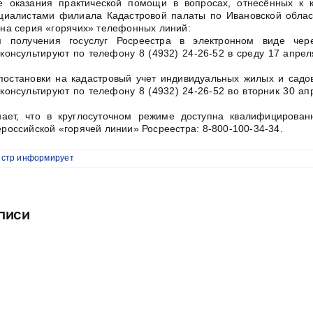
же оказания практической помощи в вопросах, отнесённых к 
циалистами филиала Кадастровой палаты по Ивановской облас
ана серия «горячих» телефонных линий:
 получения госуслуг Росреестра в электронном виде чере
консультируют по телефону 8 (4932) 24-26-52 в среду 17 апрел
остановки на кадастровый учет индивидуальных жилых и садо
консультируют по телефону 8 (4932) 24-26-52 во вторник 30 ап
ает, что в круглосуточном режиме доступна квалифицирова
российской «горячей линии» Росреестра: 8-800-100-34-34.
естр информирует
писи