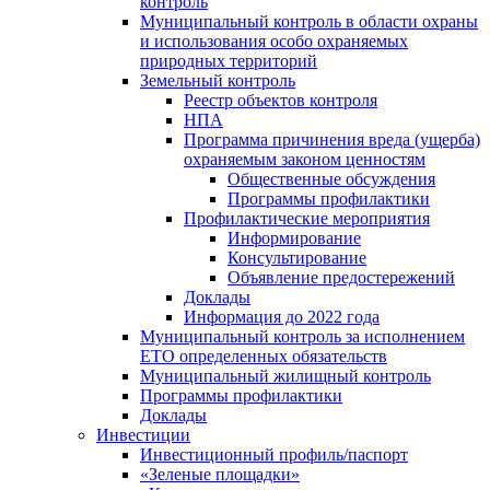
контроль
Муниципальный контроль в области охраны
и использования особо охраняемых
природных территорий
Земельный контроль
Реестр объектов контроля
НПА
Программа причинения вреда (ущерба)
охраняемым законом ценностям
Общественные обсуждения
Программы профилактики
Профилактические мероприятия
Информирование
Консультирование
Объявление предостережений
Доклады
Информация до 2022 года
Муниципальный контроль за исполнением
ЕТО определенных обязательств
Муниципальный жилищный контроль
Программы профилактики
Доклады
Инвестиции
Инвестиционный профиль/паспорт
«Зеленые площадки»