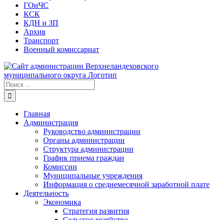
ГОиЧС
КСК
КДН и ЗП
Архив
Транспорт
Военный комиссариат
Результат
поиска:
Главная
Администрация
Руководство администрации
Органы администрации
Структура администрации
График приема граждан
Комиссии
Муниципальные учреждения
Информация о среднемесячной заработной плате
Деятельность
Экономика
Стратегия развития
Сельское хозяйство