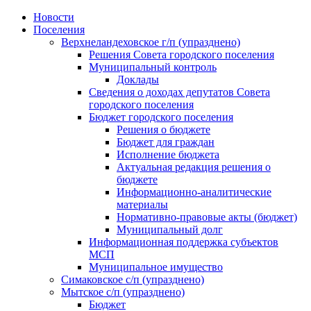
Skip
Новости
to
Поселения
content
Верхнеландеховское г/п (упразднено)
Решения Совета городского поселения
Муниципальный контроль
Доклады
Сведения о доходах депутатов Совета
городского поселения
Бюджет городского поселения
Решения о бюджете
Бюджет для граждан
Исполнение бюджета
Актуальная редакция решения о
бюджете
Информационно-аналитические
материалы
Нормативно-правовые акты (бюджет)
Муниципальный долг
Информационная поддержка субъектов
МСП
Муниципальное имущество
Симаковское с/п (упразднено)
Мытское с/п (упразднено)
Бюджет