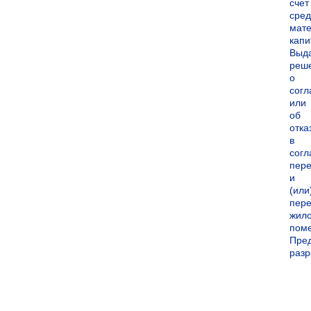
счет
сред
мате
капи
Выд
реш
о
согл
или
об
отка
в
согл
пер
и
(или
пере
жил
пом
Пре
раз