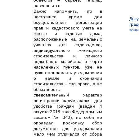
объектов – сараев, теплиц,
навесов и т.п.
Важно напомнить, что в
настоящее время для
Док
осуществления регистрации
град
прав и кадастрового учета на
зон
жилые и садовые дома,
расположенные на земельных
участках для садоводства,
индивидуального жилищного
строительства и личного
подсобного хозяйства в черте
населенных пунктов, уже не
нужно направлять уведомления
о начале и окончании
строительства – это право, а не
обязанность.
Уведомительный характер
регистрации задумывался для
удобства граждан (введен 4
августа 2018 года Федеральным
законом № 340), но себя не
оправдал, поскольку сбор
документов для уведомления
мало чем отличался от сбора