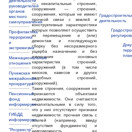
деятельности
— некапитальные строения,
руководителей
сооружения — строения,
органов
сооружения, которые не имеют
Градостроитель
местного
прочной связи с землей и
деятельность
самоуправления
конструктивные характеристики
которых позволяют осуществить
Градостро
Профилактика
их перемещение и (или)
регулиров
терроризма
демонтаж и последующую
и
Док
сборку без несоразмерного
экстремизма
терр
ущерба назначению и без
пла
изменения основных
Межнациональные
характеристик строений,
отношения
сооружений (в том числе
киосков, навесов и других
Пучежская
подобных строений,
межрайонная
сооружений).
прокуратура
Такие строения, сооружения не
Пенсионный
признаются объектами
фонд
недвижимости. Они считаются
информирует
некапитальными в силу того,
что у них отсутствуют признаки
ГИБДД
недвижимости: прочная связь с
информирует
землей (например, ввиду
отсутствия фундамента) и
"Росреестр"
невозможность их