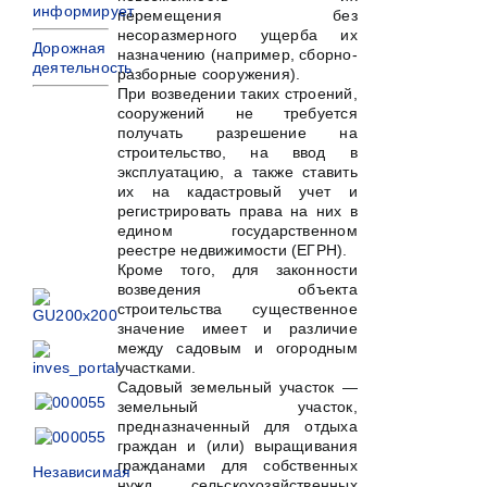
информирует
перемещения без
несоразмерного ущерба их
Дорожная
назначению (например, сборно-
деятельность
разборные сооружения).
При возведении таких строений,
сооружений не требуется
получать разрешение на
строительство, на ввод в
эксплуатацию, а также ставить
их на кадастровый учет и
регистрировать права на них в
едином государственном
реестре недвижимости (ЕГРН).
Кроме того, для законности
возведения объекта
строительства существенное
значение имеет и различие
между садовым и огородным
участками.
Садовый земельный участок —
земельный участок,
предназначенный для отдыха
граждан и (или) выращивания
гражданами для собственных
Независимая
нужд сельскохозяйственных