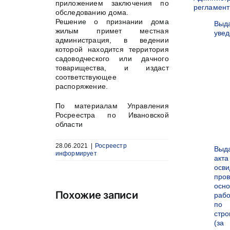
приложением заключения по
регламен
обследованию дома.
Решение о признании дома
Выд
жилым примет местная
уве
администрация, в ведении
которой находится территория
садоводческого или дачного
товарищества, и издаст
соответствующее
распоряжение.
По материалам Управления
Росреестра по Ивановской
области
28.06.2021
|
Росреестр
Выд
информирует
акта
осви
про
осн
Похожие записи
рабо
по
стро
(за