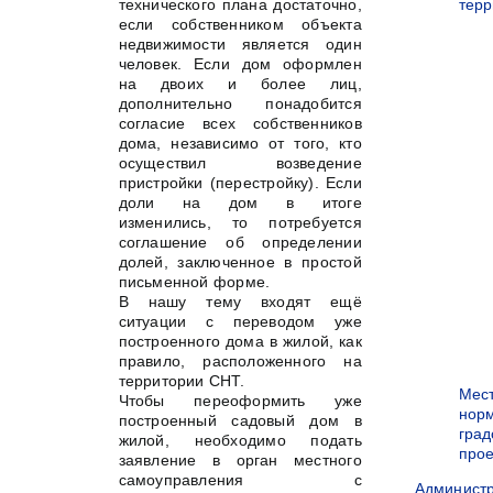
технического плана достаточно,
терр
если собственником объекта
недвижимости является один
человек. Если дом оформлен
на двоих и более лиц,
дополнительно понадобится
согласие всех собственников
дома, независимо от того, кто
осуществил возведение
пристройки (перестройку). Если
доли на дом в итоге
изменились, то потребуется
соглашение об определении
долей, заключенное в простой
письменной форме.
В нашу тему входят ещё
ситуации с переводом уже
построенного дома в жилой, как
правило, расположенного на
территории СНТ.
Мес
Чтобы переоформить уже
нор
построенный садовый дом в
град
жилой, необходимо подать
прое
заявление в орган местного
самоуправления с
Админист