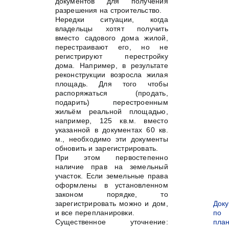
документов для получения
разрешения на строительство.
Нередки ситуации, когда
владельцы хотят получить
вместо садового дома жилой,
перестраивают его, но не
регистрируют перестройку
дома. Например, в результате
реконструкции возросла жилая
площадь. Для того чтобы
распоряжаться (продать,
подарить) перестроенным
жильём реальной площадью,
например, 125 кв.м. вместо
указанной в документах 60 кв.
м., необходимо эти документы
обновить и зарегистрировать.
При этом первостепенно
наличие прав на земельный
участок. Если земельные права
оформлены в установленном
законом порядке, то
зарегистрировать можно и дом,
Док
и все перепланировки.
по
Существенное уточнение:
пла