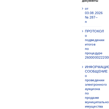
документы
от
03.08.2026
№ 287–
п
ПРОТОКОЛ
о
подведении
итогов
по
процедуре
260000022200
ИНФОРМАЦИ
СООБЩЕНИЕ
о
проведении
электронного
аукциона
по
продаже
муниципально
имущества