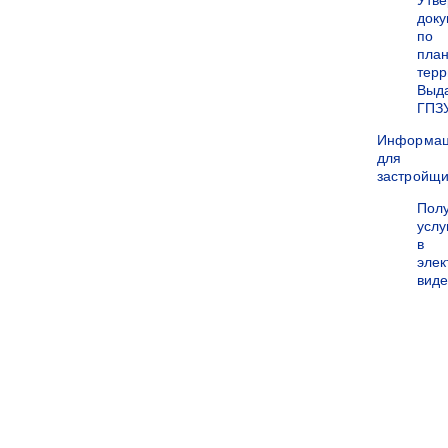
Утв
док
по
пла
терр
Выд
ГПЗ
Информа
для
застройщи
Пол
услу
в
эле
вид