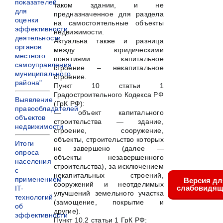
показателей
таком здании, и не
для
предназначенное для раздела
оценки
на самостоятельные объекты
эффективности
недвижимости.
деятельности
Актуальна также и разница
органов
между юридическими
местного
понятиями капитальное
самоуправления
строение – некапитальное
муниципального
строение.
района"
Пункт 10 статьи 1
Градостроительного Кодекса РФ
Выявление
(ГрК РФ):
правообладателей
— объект капитального
объектов
строительства — здание,
недвижимости
строение, сооружение,
объекты, строительство которых
Итоги
не завершено (далее —
опроса
объекты незавершенного
населения
строительства), за исключением
с
некапитальных строений,
применением
Версия дл
сооружений и неотделимых
слабовидящ
IT-
улучшений земельного участка
технологий
(замощение, покрытие и
об
другие).
эффективности
Пункт 10.2 статьи 1 ГрК РФ: