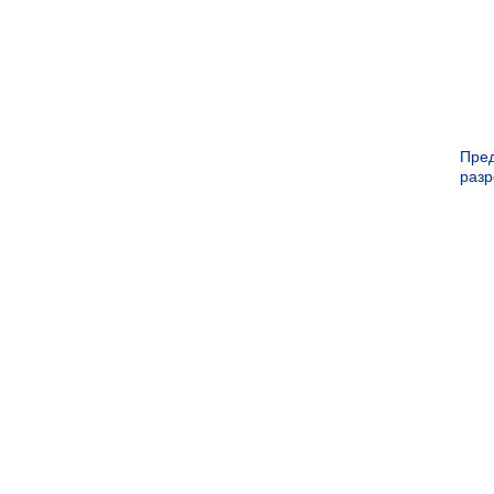
Пре
раз