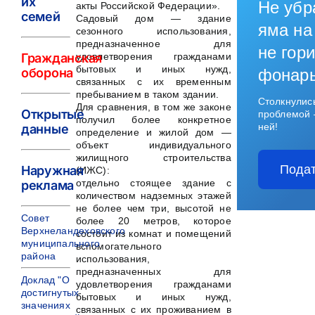
их
Не убр
акты Российской Федерации».
семей
Садовый дом — здание
яма на
сезонного использования,
предназначенное для
не гори
Гражданская
удовлетворения гражданами
бытовых и иных нужд,
оборона
фонар
связанных с их временным
пребыванием в таком здании.
Столкнулис
Для сравнения, в том же законе
Открытые
проблемой 
получил более конкретное
ней!
данные
определение и жилой дом —
объект индивидуального
жилищного строительства
Подат
Наружная
(ИЖС):
отдельно стоящее здание с
реклама
количеством надземных этажей
не более чем три, высотой не
Совет
более 20 метров, которое
Верхнеландеховского
состоит из комнат и помещений
муниципального
вспомогательного
района
использования,
предназначенных для
Доклад "О
удовлетворения гражданами
достигнутых
бытовых и иных нужд,
значениях
связанных с их проживанием в