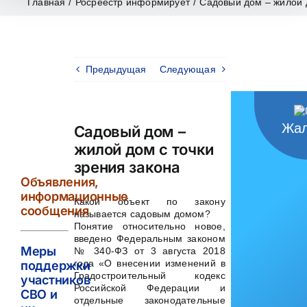
Главная
/
Росреестр информирует
/
Садовый дом – жилой д
Предыдущая
Следующая
Жал
Садовый дом –
жилой дом с точки
зрения закона
Объявления,
информационные
Какой объект по закону
сообщения
называется садовым домом?
Понятие относительно новое,
введено Федеральным законом
Меры
№ 340-ФЗ от 3 августа 2018
года «О внесении изменений в
поддержки
Градостроительный кодекс
участников
Российской Федерации и
СВО и
отдельные законодательные