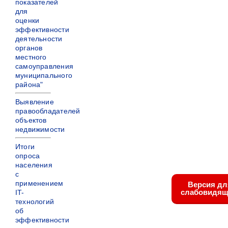
показателей
для
оценки
эффективности
деятельности
органов
местного
самоуправления
муниципального
района"
Выявление
правообладателей
объектов
недвижимости
Итоги
опроса
населения
с
применением
Версия дл
слабовидящ
IT-
технологий
об
эффективности