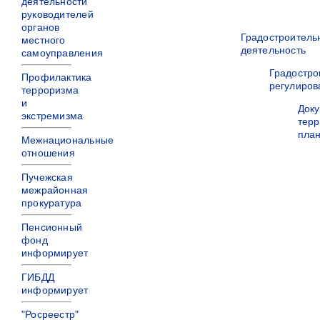
деятельности
руководителей
органов
Градостроитель
местного
деятельность
самоуправления
Градостро
Профилактика
регулиров
терроризма
и
Док
экстремизма
терр
пла
Межнациональные
отношения
Пучежская
межрайонная
прокуратура
Пенсионный
фонд
информирует
ГИБДД
информирует
"Росреестр"