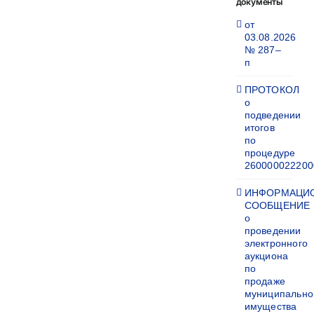
документы
от
03.08.2026
№ 287–
п
ПРОТОКОЛ
о
подведении
итогов
по
процедуре
260000022200
ИНФОРМАЦИ
СООБЩЕНИЕ
о
проведении
электронного
аукциона
по
продаже
муниципально
имущества