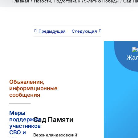
Главная
/
Новости
,
Подготовка к 75-летию Победы
/
Сад П
Предыдущая
Следующая
Жал
View
Larger
Image
Объявления,
информационные
сообщения
Меры
Сад Памяти
поддержки
участников
СВО и
Верхнеландеховский