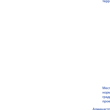
терр
Мес
нор
град
прое
Админист