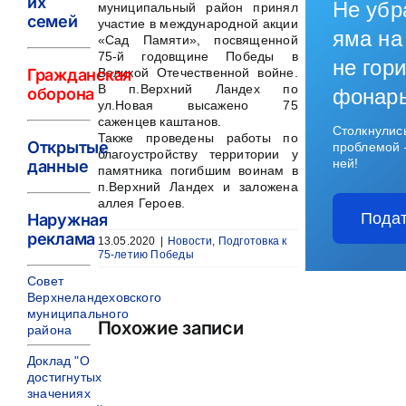
их
Не убр
муниципальный район принял
семей
участие в международной акции
яма на
«Сад Памяти», посвященной
75-й годовщине Победы в
не гори
Великой Отечественной войне.
Гражданская
В п.Верхний Ландех по
оборона
фонар
ул.Новая высажено 75
саженцев каштанов.
Столкнулис
Также проведены работы по
Открытые
проблемой 
благоустройству территории у
ней!
данные
памятника погибшим воинам в
п.Верхний Ландех и заложена
аллея Героев.
Подат
Наружная
реклама
13.05.2020
|
Новости
,
Подготовка к
75-летию Победы
Совет
Верхнеландеховского
муниципального
Похожие записи
района
Доклад "О
достигнутых
значениях