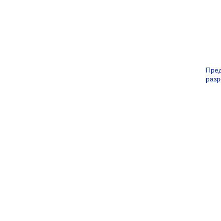
Пре
раз