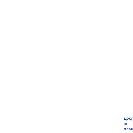
Док
по
пла