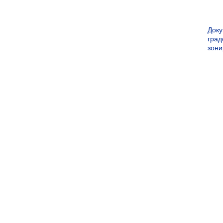
Док
град
зон