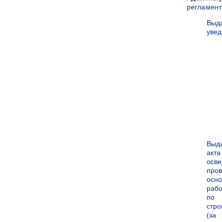
регламен
Выд
уве
Выд
акта
осви
про
осн
рабо
по
стро
(за