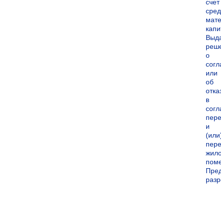
счет
сред
мате
капи
Выд
реш
о
согл
или
об
отка
в
согл
пер
и
(или
пере
жил
пом
Пре
раз