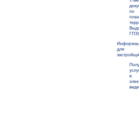
Утв
док
по
пла
терр
Выд
ГПЗ
Информа
для
застройщи
Пол
услу
в
эле
вид