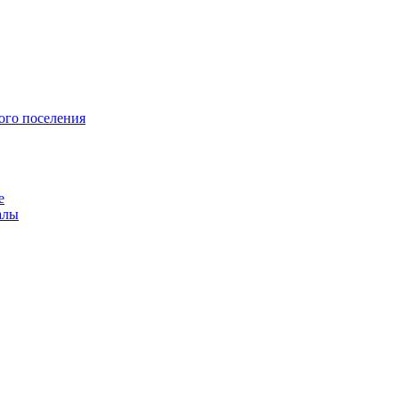
ого поселения
е
алы