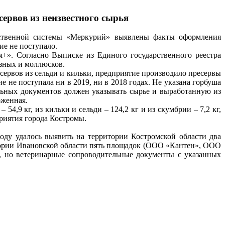
ервов из неизвестного сырья
арственной системы «Меркурий» выявлены факты оформления
ие не поступало.
». Согласно Выписке из Единого государственного реестра
зных и моллюсков.
сервов из сельди и кильки, предприятие производило пресервы
 не поступала ни в 2019, ни в 2018 годах. Не указана горбуша
ельных документов должен указывать сырье и выработанную из
оженная.
54,9 кг, из кильки и сельди – 124,2 кг и из скумбрии – 7,2 кг,
приятия города Костромы.
ду удалось выявить на территории Костромской области два
ории Ивановской области пять площадок (ООО «Кантен», ООО
, но ветеринарные сопроводительные документы с указанных