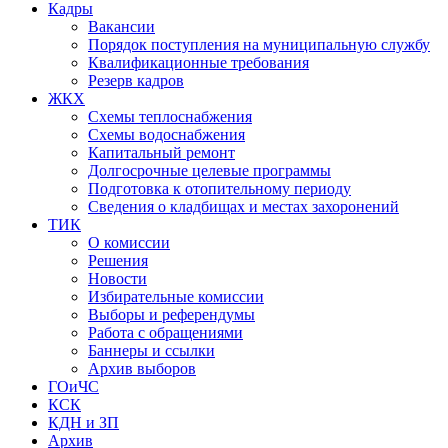
Кадры
Вакансии
Порядок поступления на муниципальную службу
Квалификационные требования
Резерв кадров
ЖКХ
Схемы теплоснабжения
Схемы водоснабжения
Капитальный ремонт
Долгосрочные целевые программы
Подготовка к отопительному периоду
Сведения о кладбищах и местах захоронений
ТИК
О комиссии
Решения
Новости
Избирательные комиссии
Выборы и референдумы
Работа с обращениями
Баннеры и ссылки
Архив выборов
ГОиЧС
КСК
КДН и ЗП
Архив