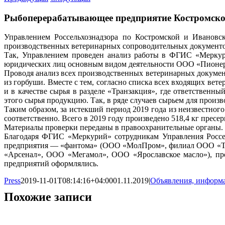
Рыбоперерабатывающее предприятие Костромской 
Управлением Россельхознадзора по Костромской и Ивановс
производственных ветеринарных сопроводительных документов
Так, Управлением проведен анализ работы в ФГИС «Меркури
юридических лиц основным видом деятельности ООО «Пионер Б
Проводя анализ всех производственных ветеринарных документ
из горбуши. Вместе с тем, согласно списка всех входящих вет
и в качестве сырья в разделе «Транзакция», где ответствен
этого сырья продукцию. Так, в ряде случаев сырьем для произ
Таким образом, за истекший период 2019 года из неизвестного с
соответственно. Всего в 2019 году произведено 518,4 кг пресе
Материалы проверки переданы в правоохранительные органы.
Благодаря ФГИС «Меркурий» сотрудникам Управления Россел
предприятия — «фантома» (ООО «МолПром», филиал ООО «Тор
«Арсенал», ООО «Мегамол», ООО «Ярославское масло»), про
предприятий оформлялись.
Press
2019-11-01T08:14:16+04:00
01.11.2019
|
Объявления, информ
Похожие записи