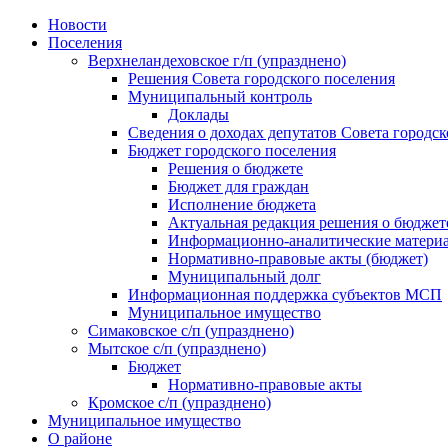
Skip
Новости
to
Поселения
content
Верхнеландеховское г/п (упразднено)
Решения Совета городского поселения
Муниципальный контроль
Доклады
Сведения о доходах депутатов Совета городск
Бюджет городского поселения
Решения о бюджете
Бюджет для граждан
Исполнение бюджета
Актуальная редакция решения о бюджет
Информационно-аналитические матери
Нормативно-правовые акты (бюджет)
Муниципальный долг
Информационная поддержка субъектов МСП
Муниципальное имущество
Симаковское с/п (упразднено)
Мытское с/п (упразднено)
Бюджет
Нормативно-правовые акты
Кромское с/п (упразднено)
Муниципальное имущество
О районе