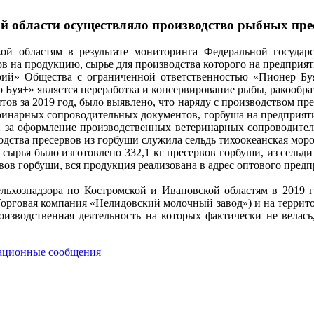
области осуществляло производство рыбных прес
кой областям в результате мониторинга Федеральной госуд
 на продукцию, сырье для производства которого на предприят
й» Общества с ограниченной ответственностью «Пионер Буя+
уя+» является переработка и консервирование рыбы, ракообра
ов за 2019 год, было выявлено, что наряду с производством пре
еринарных сопроводительных документов, горбуша на предприятие
ный за оформление производственных ветеринарных сопроводит
водства пресервов из горбуши служила сельдь тихоокеанская мор
ырья было изготовлено 332,1 кг пресервов горбуши, из сельди – 
рвов горбуши, вся продукция реализована в адрес оптового пред
ьхознадзора по Костромской и Ивановской областям в 2019 го
говая компания «Нелидовский молочный завод») и на террит
изводственная деятельность на которых фактически не велась
ационные сообщения
|