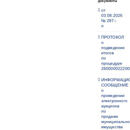
документы
от
03.08.2026
№ 287–
п
ПРОТОКОЛ
о
подведении
итогов
по
процедуре
260000022200
ИНФОРМАЦИ
СООБЩЕНИЕ
о
проведении
электронного
аукциона
по
продаже
муниципально
имущества