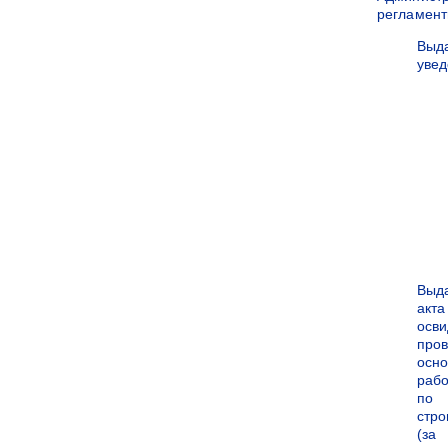
регламен
Выд
уве
Выд
акта
осви
про
осн
рабо
по
стро
(за