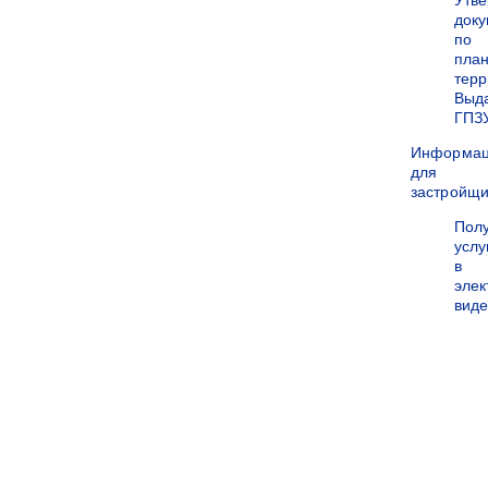
Утв
док
по
пла
терр
Выд
ГПЗ
Информа
для
застройщи
Пол
услу
в
эле
вид