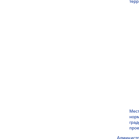
терр
Мес
нор
град
прое
Админист