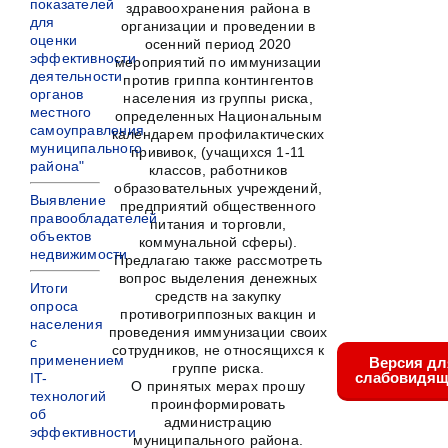
показателей
здравоохранения района в
для
организации и проведении в
оценки
осенний период 2020
эффективности
мероприятий по иммунизации
деятельности
против гриппа контингентов
органов
населения из группы риска,
местного
определенных Национальным
самоуправления
календарем профилактических
муниципального
прививок, (учащихся 1-11
района"
классов, работников
образовательных учреждений,
Выявление
предприятий общественного
правообладателей
питания и торговли,
объектов
коммунальной сферы).
недвижимости
Предлагаю также рассмотреть
вопрос выделения денежных
Итоги
средств на закупку
опроса
противогриппозных вакцин и
населения
проведения иммунизации своих
с
сотрудников, не относящихся к
применением
Версия дл
группе риска.
слабовидящ
IT-
О принятых мерах прошу
технологий
проинформировать
об
администрацию
эффективности
муниципального района.