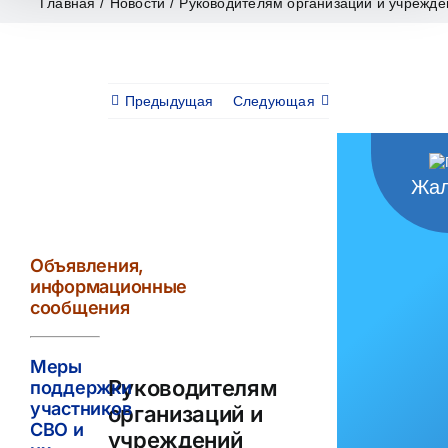
Главная
/
Новости
/
Руководителям организаций и учрежде
Предыдущая
Следующая
Жал
View
Larger
Image
Объявления,
информационные
сообщения
Меры
Руководителям
поддержки
участников
организаций и
СВО и
учреждений