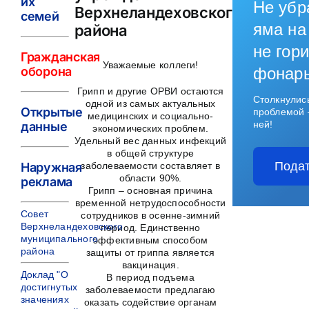
их
Не убр
Верхнеландеховского
семей
яма на
района
не гори
Гражданская
Уважаемые коллеги!
оборона
фонар
Грипп и другие ОРВИ остаются
Столкнулис
одной из самых актуальных
Открытые
проблемой 
медицинских и социально-
ней!
данные
экономических проблем.
Удельный вес данных инфекций
в общей структуре
Подат
заболеваемости составляет в
Наружная
области 90%.
реклама
Грипп – основная причина
временной нетрудоспособности
Совет
сотрудников в осенне-зимний
Верхнеландеховского
период. Единственно
муниципального
эффективным способом
района
защиты от гриппа является
вакцинация.
Доклад "О
В период подъема
достигнутых
заболеваемости предлагаю
значениях
оказать содействие органам