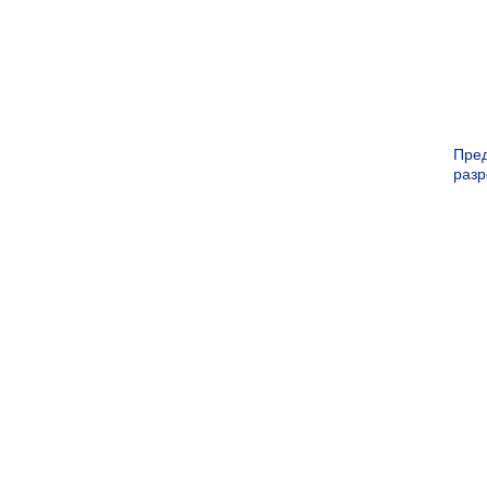
Пре
раз