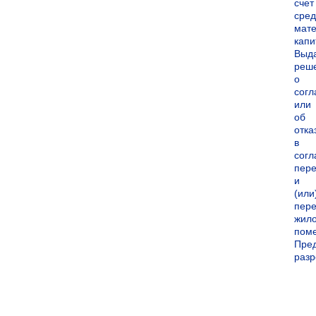
счет
сред
мате
капи
Выд
реш
о
согл
или
об
отка
в
согл
пер
и
(или
пере
жил
пом
Пре
раз