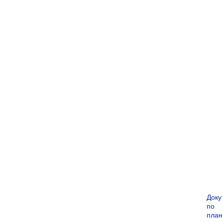
Док
по
пла