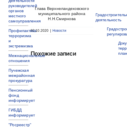
деятельности
руководителей
Глава Верхнеландеховского
органов
муниципального района
Градостроитель
местного
Н.Н.Смирнова
деятельность
самоуправления
Градостро
Профилактика
02.10.2020
|
Новости
регулиров
терроризма
и
Док
экстремизма
терр
Похожие записи
пла
Межнациональные
отношения
Пучежская
межрайонная
прокуратура
Пенсионный
фонд
информирует
ГИБДД
информирует
"Росреестр"