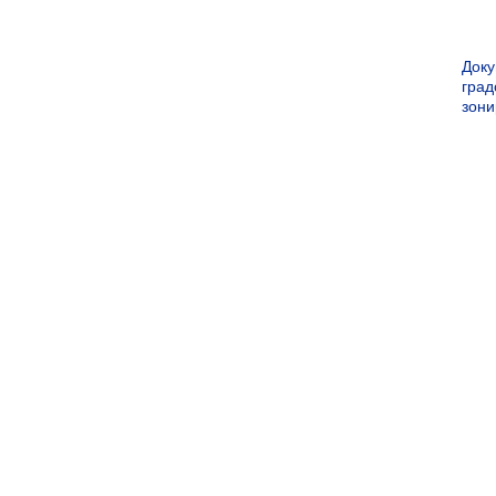
Док
град
зон