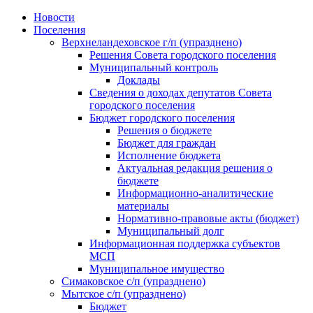
Skip
Новости
to
Поселения
content
Верхнеландеховское г/п (упразднено)
Решения Совета городского поселения
Муниципальный контроль
Доклады
Сведения о доходах депутатов Совета
городского поселения
Бюджет городского поселения
Решения о бюджете
Бюджет для граждан
Исполнение бюджета
Актуальная редакция решения о
бюджете
Информационно-аналитические
материалы
Нормативно-правовые акты (бюджет)
Муниципальный долг
Информационная поддержка субъектов
МСП
Муниципальное имущество
Симаковское с/п (упразднено)
Мытское с/п (упразднено)
Бюджет