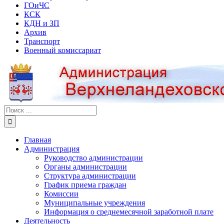
ГОиЧС
КСК
КДН и ЗП
Архив
Транспорт
Военный комиссариат
Результат
поиска:
Главная
Администрация
Руководство администрации
Органы администрации
Структура администрации
График приема граждан
Комиссии
Муниципальные учреждения
Информация о среднемесячной заработной плате
Деятельность