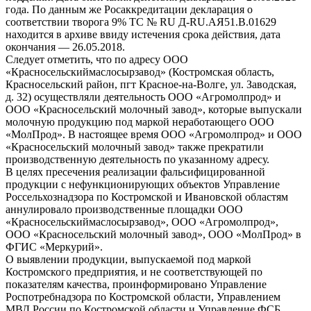
года. По данным же Росаккредитации декларация о
соответствии творога 9% TC № RU Д-RU.АЯ51.В.01629
находится в архиве ввиду истечения срока действия, дата
окончания — 26.05.2018.
Следует отметить, что по адресу ООО
«Красносельскиймаслосырзавод» (Костромская область,
Красносельский район, пгт Красное-на-Волге, ул. Заводская,
д. 32) осуществляли деятельность ООО «Агромолпрод» и
ООО «Красносельский молочный завод», которые выпускали
молочную продукцию под маркой неработающего ООО
«МолПрод». В настоящее время ООО «Агромолпрод» и ООО
«Красносельский молочный завод» также прекратили
производственную деятельность по указанному адресу.
В целях пресечения реализации фальсифицированной
продукции с нефункционирующих объектов Управление
Россельхознадзора по Костромской и Ивановской областям
аннулировало производственные площадки ООО
«Красносельскиймаслосырзавод», ООО «Агромолпрод»,
ООО «Красносельский молочный завод», ООО «МолПрод» в
ФГИС «Меркурий».
О выявлении продукции, выпускаемой под маркой
Костромского предприятия, и не соответствующей по
показателям качества, проинформировано Управление
Роспотребнадзора по Костромской области, Управлением
МВД России по Костромской области и Управление ФСБ