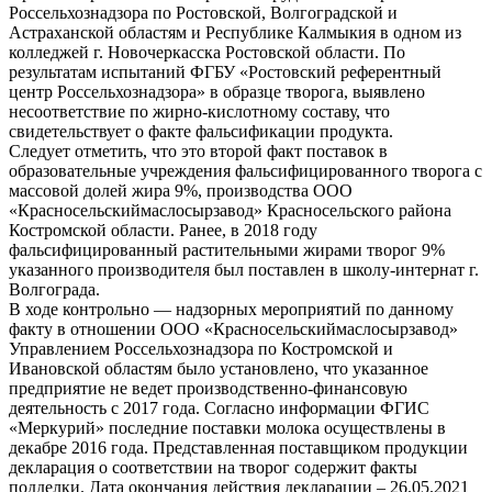
Россельхознадзора по Ростовской, Волгоградской и
Астраханской областям и Республике Калмыкия в одном из
колледжей г. Новочеркасска Ростовской области. По
результатам испытаний ФГБУ «Ростовский референтный
центр Россельхознадзора» в образце творога, выявлено
несоответствие по жирно-кислотному составу, что
свидетельствует о факте фальсификации продукта.
Следует отметить, что это второй факт поставок в
образовательные учреждения фальсифицированного творога с
массовой долей жира 9%, производства ООО
«Красносельскиймаслосырзавод» Красносельского района
Костромской области. Ранее, в 2018 году
фальсифицированный растительными жирами творог 9%
указанного производителя был поставлен в школу-интернат г.
Волгограда.
В ходе контрольно — надзорных мероприятий по данному
факту в отношении ООО «Красносельскиймаслосырзавод»
Управлением Россельхознадзора по Костромской и
Ивановской областям было установлено, что указанное
предприятие не ведет производственно-финансовую
деятельность с 2017 года. Согласно информации ФГИС
«Меркурий» последние поставки молока осуществлены в
декабре 2016 года. Представленная поставщиком продукции
декларация о соответствии на творог содержит факты
подделки. Дата окончания действия декларации – 26.05.2021