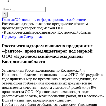
Результат
поиска:
Главная
/
Объявления, информационные сообщения
/
Россельхознадзором выявлено предприятие «фантом»,
производящеетворог под маркой ООО
«Красносельскиймаслосырзавод» Костромскойобласти
Предыдущая
Следующая
Россельхознадзором выявлено предприятие
«фантом», производящеетворог под маркой
ООО «Красносельскиймаслосырзавод»
Костромскойобласти
Управлением Россельхознадзора по Костромской и
Ивановской областях с использованием ФГИС «Меркурий» в
ходе принятия мер по пресечению выпуска продукции, не
отвечающей требованиям нормативных документов по
показателям качества– творога с массовой долей жира 9%
производства ООО «Красносельскиймаслосырзавод»
(Костромская область, Красносельский район, пгт.Красное-на-
Волге) – выявлено предприятие «фантом».
Пробы творога были отобраны сотрудниками Управления