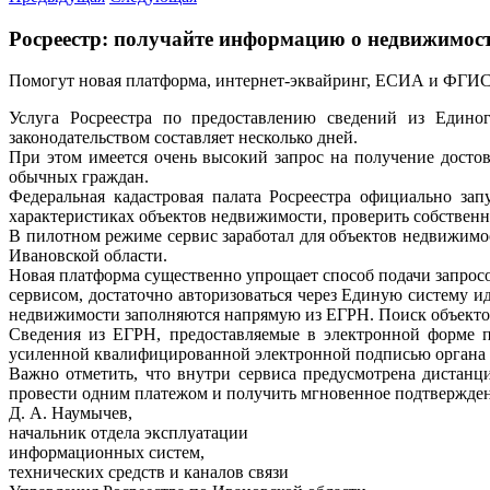
Росреестр: получайте информацию о недвижимост
Помогут новая платформа, интернет-эквайринг, ЕСИА и ФГИ
Услуга Росреестра по предоставлению сведений из Единог
законодательством составляет несколько дней.
При этом имеется очень высокий запрос на получение дост
обычных граждан.
Федеральная кадастровая палата Росреестра официально запу
характеристиках объектов недвижимости, проверить собственн
В пилотном режиме сервис заработал для объектов недвижим
Ивановской области.
Новая платформа существенно упрощает способ подачи запрос
сервисом, достаточно авторизоваться через Единую систему и
недвижимости заполняются напрямую из ЕГРН. Поиск объектов
Сведения из ЕГРН, предоставляемые в электронной форме п
усиленной квалифицированной электронной подписью органа 
Важно отметить, что внутри сервиса предусмотрена дистанц
провести одним платежом и получить мгновенное подтвержден
Д. А. Наумычев,
начальник отдела эксплуатации
информационных систем,
технических средств и каналов связи