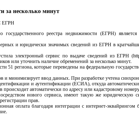
и за несколько минут
С ЕГРН
о государственного реестра недвижимости (ЕГРН) является 
оверных и юридически значимых сведений из ЕГРН в кратчайши
стила электронный сервис по выдаче сведений из ЕГРН (http:
иков или уточнить наличие обременений за несколько минут.
ости 51 региона, которые переведены на федеральную государс
ов и минимизирует ввод данных. При разработке учтена синхро
дентификации и аутентификации (ЕСИА), откуда автоматически 
 происходит автоматически по адресу или кадастровому номеру
осредством нового сервиса, имеют такую же юридическую си
регистрации прав.
ионная оплата благодаря интеграции с интернет-эквайрингом 
ие.