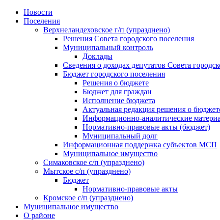
Skip
Новости
to
Поселения
content
Верхнеландеховское г/п (упразднено)
Решения Совета городского поселения
Муниципальный контроль
Доклады
Сведения о доходах депутатов Совета городск
Бюджет городского поселения
Решения о бюджете
Бюджет для граждан
Исполнение бюджета
Актуальная редакция решения о бюджет
Информационно-аналитические матери
Нормативно-правовые акты (бюджет)
Муниципальный долг
Информационная поддержка субъектов МСП
Муниципальное имущество
Симаковское с/п (упразднено)
Мытское с/п (упразднено)
Бюджет
Нормативно-правовые акты
Кромское с/п (упразднено)
Муниципальное имущество
О районе