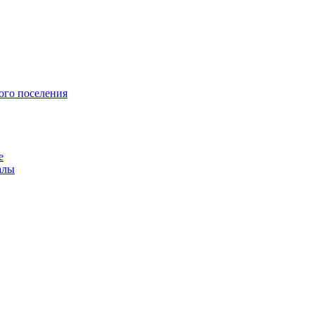
ого поселения
е
алы